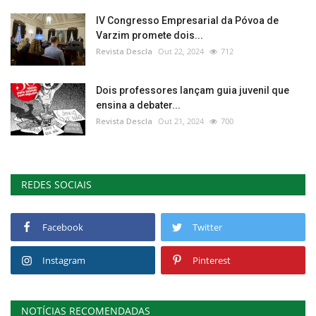
IV Congresso Empresarial da Póvoa de
Varzim promete dois...
Revista Descla
Out 22, 2024
712
Dois professores lançam guia juvenil que
ensina a debater...
Revista Descla
Out 21, 2024
700
REDES SOCIAIS
Facebook
Twitter
Instagram
Pinterest
NOTÍCIAS RECOMENDADAS