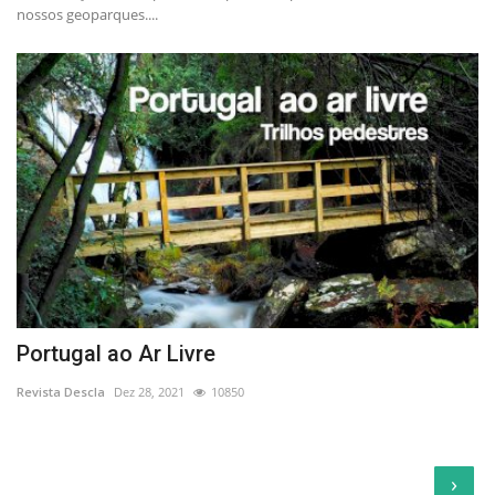
nossos geoparques....
Portugal ao Ar Livre
Revista Descla
Dez 28, 2021
10850
›