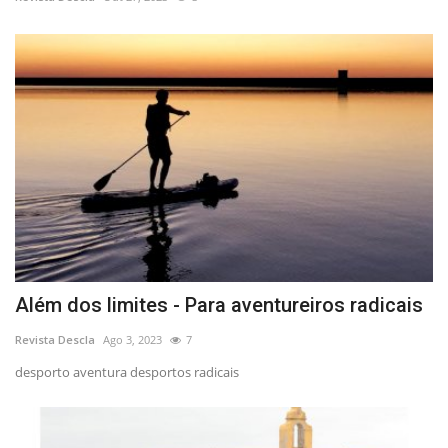
Estatuto Editorial
Saúde
Ficha técnica
Cultura
Lazer
Ambiente
Além dos limites - Para aventureiros radicais
Revista Descla
Ago 3, 2023
7
desporto aventura desportos radicais