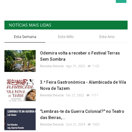
NOTÍCIAS MAIS LIDAS
Esta Semana
Este Mês
Este Ano
Odemira volta a receber o Festival Terras
Sem Sombra
Revista Descla
Ago 31, 2022
1123
3.ª Feira Gastronómica - Alambicada de Vila
Nova de Tazem
Revista Descla
Set 27, 2022
1111
"Lembras-te da Guerra Colonial?" no Teatro
das Beiras,...
Revista Descla
Out 21, 2024
1053