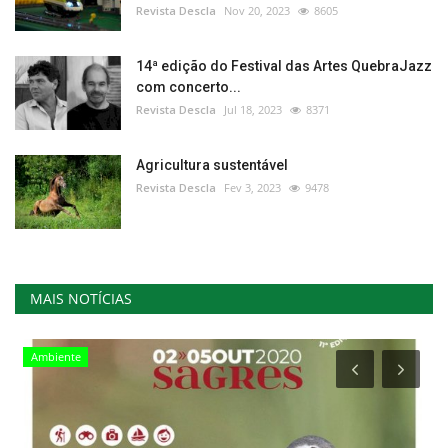
Revista Descla
Nov 20, 2023
8605
14ª edição do Festival das Artes QuebraJazz
com concerto...
Revista Descla
Jul 18, 2023
8371
Agricultura sustentável
Revista Descla
Fev 3, 2023
9478
MAIS NOTÍCIAS
Cultura