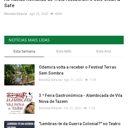
Safe
Revista Descla
Ago 25, 2020
4004
NOTÍCIAS MAIS LIDAS
Esta Semana
Este Mês
Este Ano
Odemira volta a receber o Festival Terras
Sem Sombra
Revista Descla
Ago 31, 2022
1136
3.ª Feira Gastronómica - Alambicada de Vila
Nova de Tazem
Revista Descla
Set 27, 2022
1124
"Lembras-te da Guerra Colonial?" no Teatro