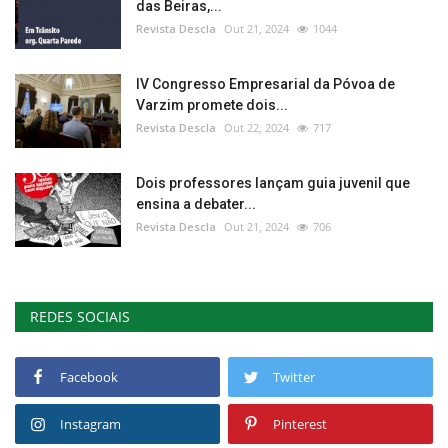
das Beiras,...
Revista Descla
Out 21, 2024
1044
IV Congresso Empresarial da Póvoa de
Varzim promete dois...
Revista Descla
Out 22, 2024
717
Dois professores lançam guia juvenil que
ensina a debater...
Revista Descla
Out 21, 2024
706
REDES SOCIAIS
Facebook
Twitter
Instagram
Pinterest