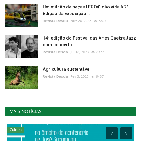
Um milhão de peças LEGO® dão vida à 2ª
Edição da Exposição...
Revista Descla
Nov 20, 2023
8607
14ª edição do Festival das Artes QuebraJazz
com concerto...
Revista Descla
Jul 18, 2023
8372
Agricultura sustentável
Revista Descla
Fev 3, 2023
9487
MAIS NOTÍCIAS
Cultura