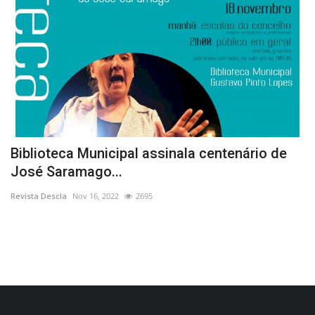
Biblioteca Municipal assinala centenário de
O
José Saramago...
A
Revista Descla
Nov 16, 2022
2695
Re