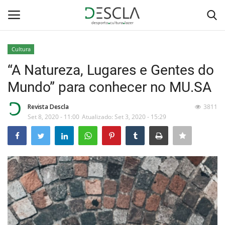
Cultura
Login
Registar
“A Natureza, Lugares e Gentes do
Mundo” para conhecer no MU.SA
Home
Revista Descla
3811
...by Descla
Set 8, 2020 - 11:00
Atualizado: Set 3, 2020 - 15:29
Desporto
Contactos
Sobre Nós
Educação