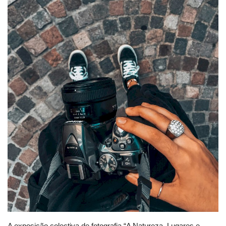
Estatuto Editorial
Saúde
Ficha técnica
Cultura
Lazer
Ambiente
A exposição colectiva de fotografia “A Natureza, Lugares e