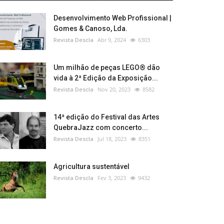
Desenvolvimento Web Profissional |
Gomes & Canoso, Lda.
Revista Descla
Abr 9, 2024
6303
Um milhão de peças LEGO® dão
vida à 2ª Edição da Exposição...
Revista Descla
Nov 20, 2023
8582
14ª edição do Festival das Artes
QuebraJazz com concerto...
Revista Descla
Jul 18, 2023
8351
Agricultura sustentável
Revista Descla
Fev 3, 2023
9432