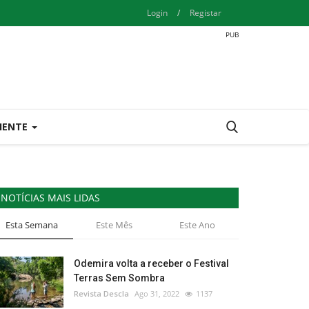
Login
/
Registar
IENTE
NOTÍCIAS MAIS LIDAS
Esta Semana
Este Mês
Este Ano
Odemira volta a receber o Festival
Terras Sem Sombra
Revista Descla
Ago 31, 2022
1137