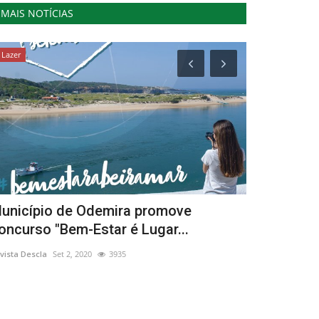
MAIS NOTÍCIAS
Lazer
Cultura
unicípio de Odemira promove
“A Metamor
oncurso "Bem-Estar é Lugar...
filme portu
vista Descla
Set 2, 2020
3935
Revista Descla
Ou