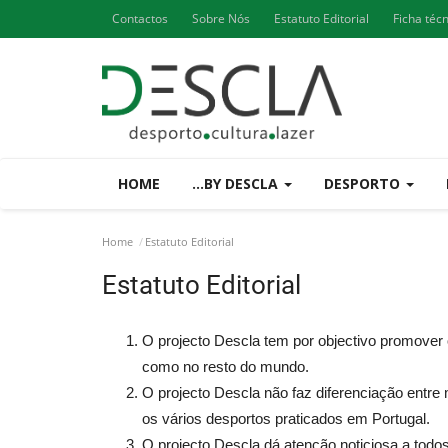
Contactos
Sobre Nós
Estatuto Editorial
Ficha téc
HOME
...BY DESCLA
DESPORTO
Home
Estatuto Editorial
Estatuto Editorial
O projecto Descla tem por objectivo promover o
como no resto do mundo.
O projecto Descla não faz diferenciação entr
os vários desportos praticados em Portugal.
O projecto Descla dá atenção noticiosa a todos