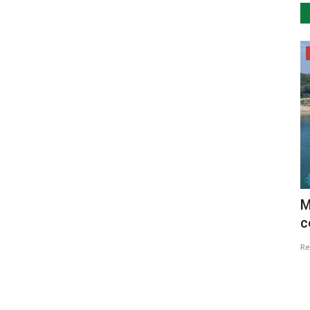
Lazer
mão para
A abertura do Mercado e da Feira de
M
Natal em Setúbal
c
Revista Descla
Nov 19, 2022
2632
Re