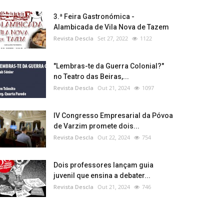
3.ª Feira Gastronómica -
Alambicada de Vila Nova de Tazem
Revista Descla
Set 27, 2022
1122
"Lembras-te da Guerra Colonial?"
no Teatro das Beiras,...
Revista Descla
Out 21, 2024
1097
IV Congresso Empresarial da Póvoa
de Varzim promete dois...
Revista Descla
Out 22, 2024
754
Dois professores lançam guia
juvenil que ensina a debater...
Revista Descla
Out 21, 2024
746