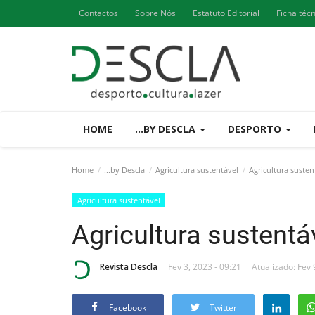
Contactos
Sobre Nós
Estatuto Editorial
Ficha téc
HOME
...BY DESCLA
DESPORTO
Home
...by Descla
Agricultura sustentável
Agricultura susten
Agricultura sustentável
Agricultura sustentá
Revista Descla
Fev 3, 2023 - 09:21
Atualizado: Fev 
Facebook
Twitter