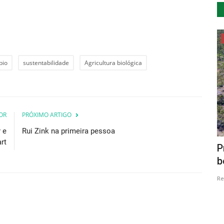
Cultura
bio
sustentabilidade
Agricultura biológica
OR
PRÓXIMO ARTIGO
 e
Rui Zink na primeira pessoa
rt
Conferência «Dinossáurios e o
P
Monumento Natural da Pedreira...
b
Revista Descla
Abr 19, 2023
2176
Re