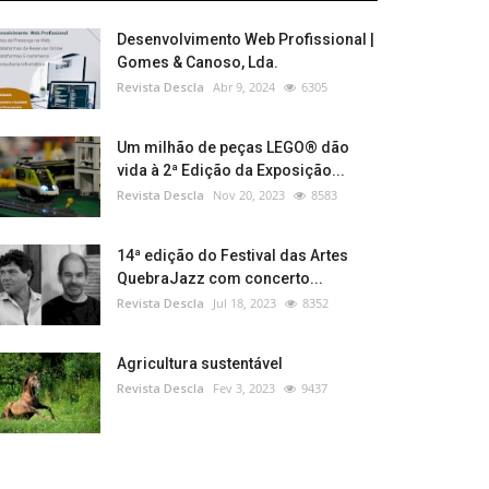
Desenvolvimento Web Profissional |
Gomes & Canoso, Lda.
Revista Descla
Abr 9, 2024
6305
Um milhão de peças LEGO® dão
vida à 2ª Edição da Exposição...
Revista Descla
Nov 20, 2023
8583
14ª edição do Festival das Artes
QuebraJazz com concerto...
Revista Descla
Jul 18, 2023
8352
Agricultura sustentável
Revista Descla
Fev 3, 2023
9437