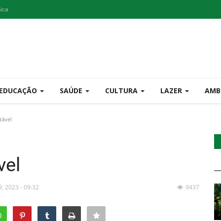
nica
EDUCAÇÃO
SAÚDE
CULTURA
LAZER
AMB
tável
vel
9, 2023 - 09:32
9437