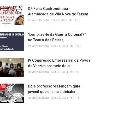
3.ª Feira Gastronómica -
Alambicada de Vila Nova de Tazem
Revista Descla
Set 27, 2022
1119
"Lembras-te da Guerra Colonial?"
no Teatro das Beiras,...
Revista Descla
Out 21, 2024
1099
IV Congresso Empresarial da Póvoa
de Varzim promete dois...
Revista Descla
Out 22, 2024
756
Dois professores lançam guia
juvenil que ensina a debater...
Revista Descla
Out 21, 2024
744