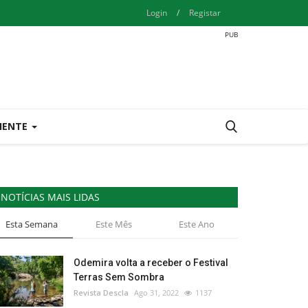
Login
/
Registar
IENTE
NOTÍCIAS MAIS LIDAS
Esta Semana
Este Mês
Este Ano
Odemira volta a receber o Festival
Terras Sem Sombra
Revista Descla
Ago 31, 2022
1137