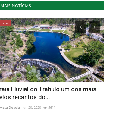
MAIS NOTÍCIAS
Lazer
Saúde
raia Fluvial do Trabulo um dos mais
Culturgest
elos recantos do...
científicos
vista Descla
Jun 20, 2020
5611
Revista Descla
Ma