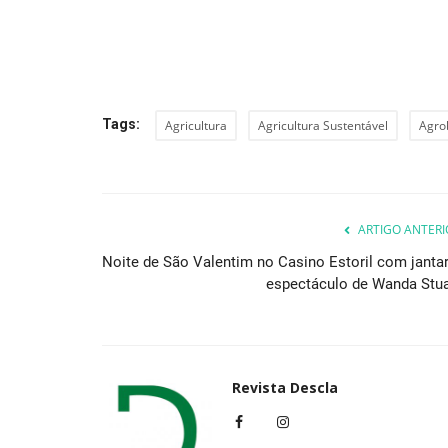
Cultura
Tags:
Agricultura
Agricultura Sustentável
Agro
ARTIGO ANTERI
Noite de São Valentim no Casino Estoril com jantar
espectáculo de Wanda Stua
Espectáculo com The Gift
Revista Descla
Abr 20, 2023
2243
Revista Descla