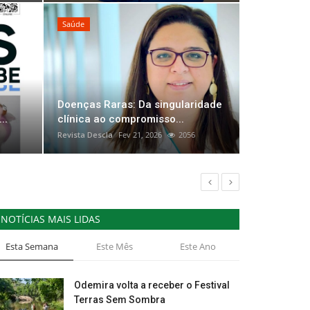
Saúde
Doenças Raras: Da singularidade
!
O Teatro
..
clínica ao compromisso...
Revista Descla
Fev 21, 2026
2056
Revista Descla
NOTÍCIAS MAIS LIDAS
Esta Semana
Este Mês
Este Ano
Odemira volta a receber o Festival
Terras Sem Sombra