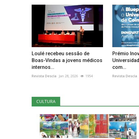
Loulé recebeu sessão de
Prémio Ino
Boas-Vindas a jovens médicos
Universida
internos...
com...
Revista Descla
Jan 28, 2026
1954
Revista Descla
CULTURA