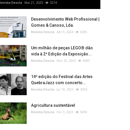
Revista Descla
Mai 21, 2025
3214
Desenvolvimento Web Profissional |
Gomes & Canoso, Lda.
Revista Descla
Abr 9, 2024
6305
Um milhão de peças LEGO® dão
vida à 2ª Edição da Exposição...
Revista Descla
Nov 20, 2023
8583
14ª edição do Festival das Artes
QuebraJazz com concerto...
Revista Descla
Jul 18, 2023
8352
Agricultura sustentável
Revista Descla
Fev 3, 2023
9436