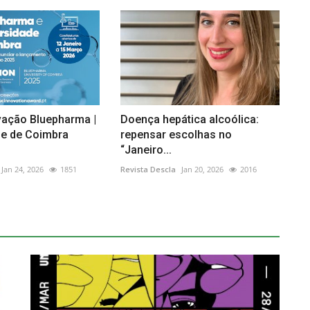
vação Bluepharma |
Doença hepática alcoólica:
de de Coimbra
repensar escolhas no
“Janeiro...
Jan 24, 2026
1851
Revista Descla
Jan 20, 2026
2016