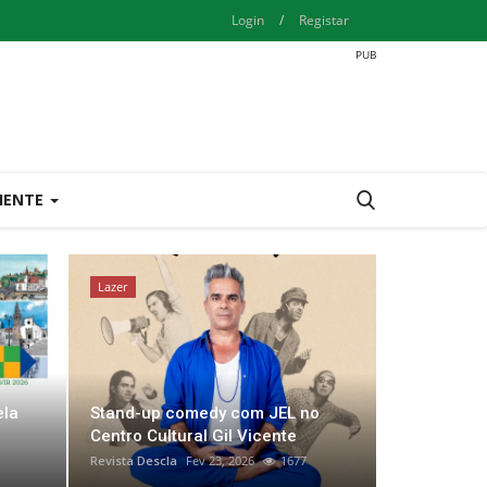
Login
/
Registar
IENTE
Lazer
...by Descla
ela
Stand-up comedy com JEL no
Centro Cultural Gil Vicente
Revista Descla
Fev 23, 2026
1677