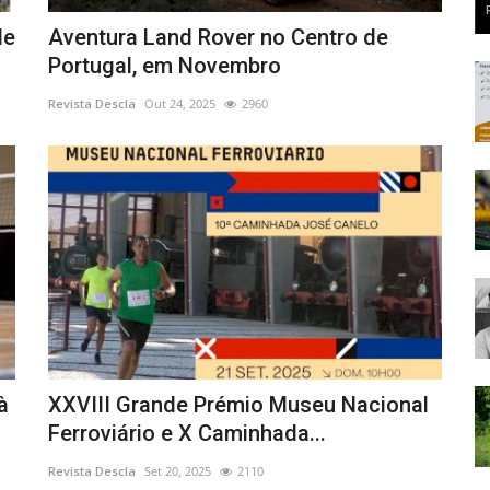
de
Aventura Land Rover no Centro de
Portugal, em Novembro
Revista Descla
Out 24, 2025
2960
à
XXVIII Grande Prémio Museu Nacional
Ferroviário e X Caminhada...
Revista Descla
Set 20, 2025
2110