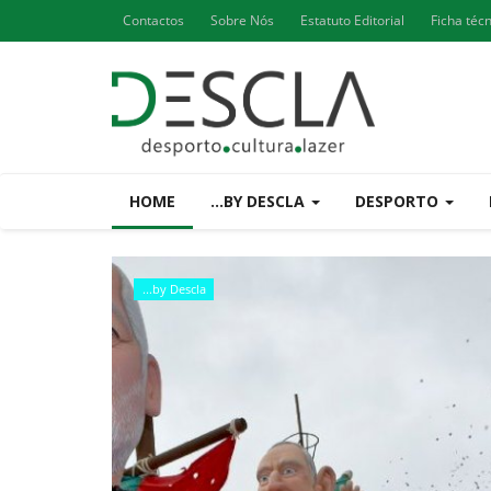
Contactos
Sobre Nós
Estatuto Editorial
Ficha téc
HOME
...BY DESCLA
DESPORTO
...by Descla