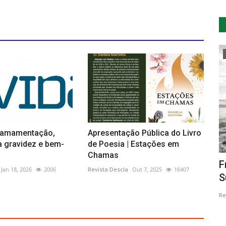
Cultura
 amamentação,
Apresentação Pública do Livro
a gravidez e bem-
de Poesia | Estações em
Chamas
 de
Serralves presente na Casa da Música
F
Jan 18, 2026
2006
Revista Descla
Out 7, 2025
16407
com obra de Albuquerque...
S
Revista Descla
Jan 13, 2022
3439
Re