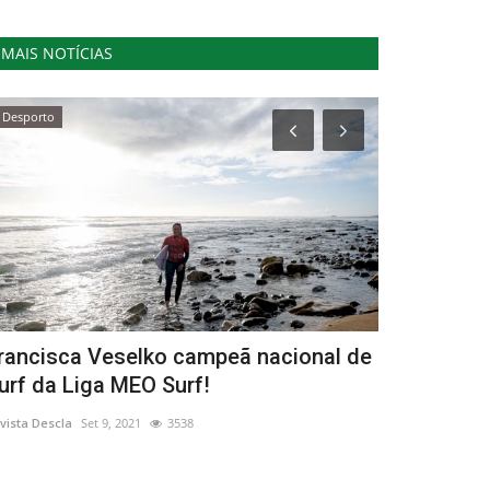
MAIS NOTÍCIAS
Desporto
Cultura
rancisca Veselko campeã nacional de
Mia Couto 
urf da Liga MEO Surf!
caçador de 
vista Descla
Set 9, 2021
3538
Revista Descla
Ou