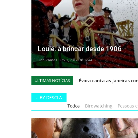
 música
Loulé: a brincar desde 1906
Lino Ramos
Fev 1, 2017
6544
ÚLTIMAS NOTÍCIAS
Marques Mendes inaugurou 
Projecto Idade + Activa ap
...BY DESCLA
Mértola celebra uma vez ma
Todos
Birdwatching
Pessoas e
Concorrentes ao “Melhor Pr
Campo de Jogos da Várzea j
Confirmada nova data em Lis
Marisa Liz - 17 de janeiro 2