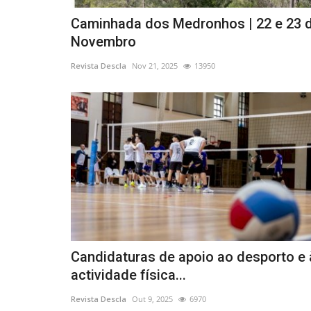
Caminhada dos Medronhos | 22 e 23 
Novembro
Revista Descla
Nov 21, 2025
13950
Candidaturas de apoio ao desporto e 
actividade física...
Revista Descla
Out 9, 2025
6970