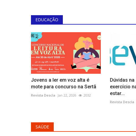
EDUCAÇÃO
Cultura
Jovens a ler em voz alta é
Dúvidas na
mote para concurso na Sertã
exercício n
estar...
Revista Descla
Jan 22, 2026
2032
14ª Edição Misty Fest de 1 a 23
Revista Descla
Novembro
Revista Descla
Out 9, 2023
1745
SAÚDE