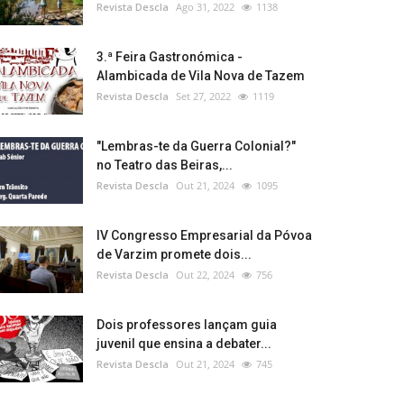
Revista Descla
Ago 31, 2022
1138
3.ª Feira Gastronómica -
Alambicada de Vila Nova de Tazem
Revista Descla
Set 27, 2022
1119
Cientistas da Universidade de Coimbra identificam mecanismo molecular associado a doença neurodegenerativa rara
"Lembras-te da Guerra Colonial?"
no Teatro das Beiras,...
Revista Descla
Out 21, 2024
1095
IV Congresso Empresarial da Póvoa
de Varzim promete dois...
bro
Revista Descla
Out 22, 2024
756
s que importam
Dois professores lançam guia
juvenil que ensina a debater...
Revista Descla
Out 21, 2024
745