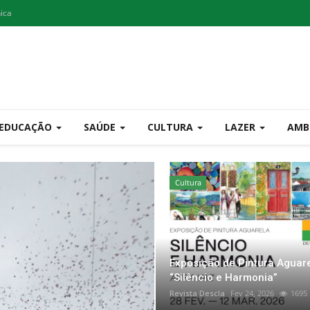
nica
EDUCAÇÃO
SAÚDE
CULTURA
LAZER
AMB
...by Descla
Cultura
Exposição de Pintura Aguar
“Silêncio e Harmonia”
Revista Descla
Fev 24, 2026
1695