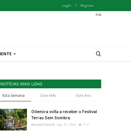
Login
/
Registar
IENTE
NOTÍCIAS MAIS LIDAS
Esta Semana
Este Mês
Este Ano
Odemira volta a receber o Festival
Terras Sem Sombra
Revista Descla
Ago 31, 2022
1111