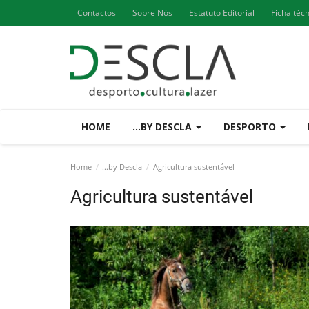
Contactos
Sobre Nós
Estatuto Editorial
Ficha téc
HOME
...BY DESCLA
DESPORTO
Home
...by Descla
Agricultura sustentável
Agricultura sustentável