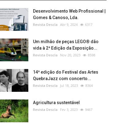
Desenvolvimento Web Profissional |
Gomes & Canoso, Lda.
Revista Descla
Abr 9, 2024
6317
Um milhão de peças LEGO® dão
vida à 2ª Edição da Exposição...
Revista Descla
Nov 20, 2023
8598
14ª edição do Festival das Artes
QuebraJazz com concerto...
Revista Descla
Jul 18, 2023
8364
Agricultura sustentável
Revista Descla
Fev 3, 2023
9467