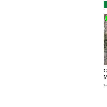
...by Descla
Maranho
Santa Maria
C
M
Lino Ramos
Out 30, 2018
2345
Re