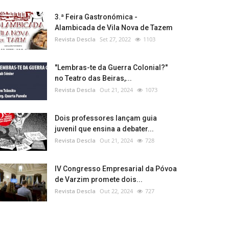
3.ª Feira Gastronómica -
Alambicada de Vila Nova de Tazem
Revista Descla
Set 27, 2022
1103
"Lembras-te da Guerra Colonial?"
no Teatro das Beiras,...
Revista Descla
Out 21, 2024
1073
Dois professores lançam guia
juvenil que ensina a debater...
Revista Descla
Out 21, 2024
728
IV Congresso Empresarial da Póvoa
de Varzim promete dois...
Revista Descla
Out 22, 2024
727