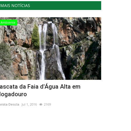
MAIS NOTÍCIAS
Ambiente
Lazer
ascata da Faia d'Água Alta em
World Trav
ogadouro
Wellness R
vista Descla
Jul 1, 2016
2169
Revista Descla
Ou