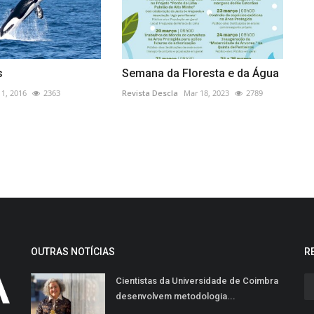
s
Semana da Floresta e da Água
l 1, 2016
2363
Revista Descla
Mar 18, 2023
2789
OUTRAS NOTÍCIAS
R
Cientistas da Universidade de Coimbra
desenvolvem metodologia...