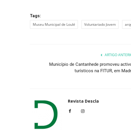
Tags:
Educação
Museu Municipal de Loulé
Voluntariado Jovem
arq
ARTIGO ANTERI
Município de Cantanhede promoveu activ
turísticos na FITUR, em Madr
Ourique acolhe exposição "Step
the Space" sobre os...
Revista Descla
Revista Descla
Out 28, 2020
4176