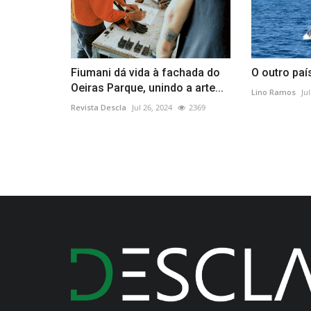
Fiumani dá vida à fachada do
O outro paí
Oeiras Parque, unindo a arte...
Lino Ramos
Ju
Revista Descla
Jul 26, 2024
2369