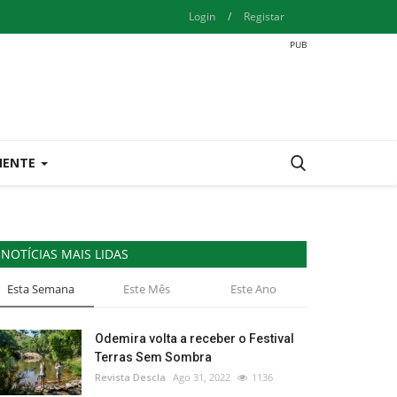
Login
/
Registar
IENTE
NOTÍCIAS MAIS LIDAS
Esta Semana
Este Mês
Este Ano
Odemira volta a receber o Festival
Terras Sem Sombra
Revista Descla
Ago 31, 2022
1136