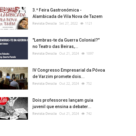
3.ª Feira Gastronómica -
Alambicada de Vila Nova de Tazem
Revista Descla
Set 27, 2022
1121
"Lembras-te da Guerra Colonial?"
no Teatro das Beiras,...
Revista Descla
Out 21, 2024
1097
IV Congresso Empresarial da Póvoa
de Varzim promete dois...
Revista Descla
Out 22, 2024
752
Dois professores lançam guia
juvenil que ensina a debater...
Revista Descla
Out 21, 2024
742