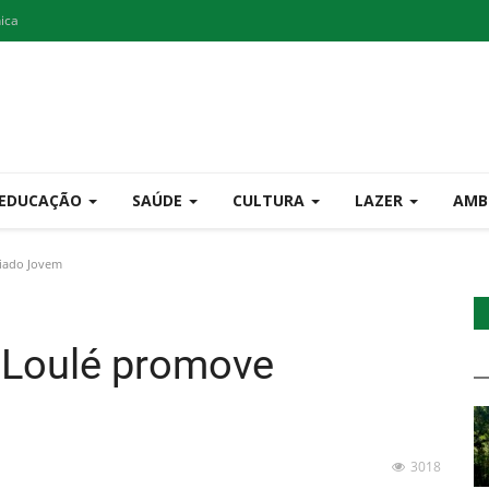
nica
EDUCAÇÃO
SAÚDE
CULTURA
LAZER
AMB
iado Jovem
 Loulé promove
3018