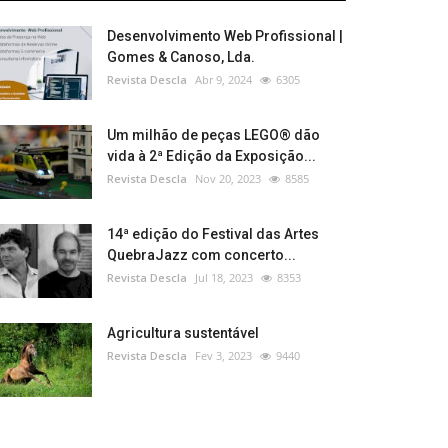
Desenvolvimento Web Profissional |
Gomes & Canoso, Lda.
Revista Descla
Abr 9, 2024
6305
Um milhão de peças LEGO® dão
vida à 2ª Edição da Exposição...
Revista Descla
Nov 20, 2023
8585
14ª edição do Festival das Artes
QuebraJazz com concerto...
Revista Descla
Jul 18, 2023
8353
Agricultura sustentável
Revista Descla
Fev 3, 2023
9440