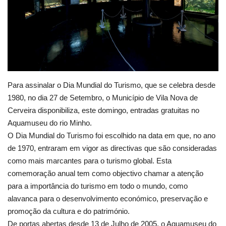
Estatuto Editorial
Saúde
Ficha técnica
Para assinalar o Dia Mundial do Turismo, que se celebra desde
Cultura
1980, no dia 27 de Setembro, o Município de Vila Nova de
Cerveira disponibiliza, este domingo, entradas gratuitas no
Lazer
Aquamuseu do rio Minho.
O Dia Mundial do Turismo foi escolhido na data em que, no ano
Ambiente
de 1970, entraram em vigor as directivas que são consideradas
como mais marcantes para o turismo global. Esta
comemoração anual tem como objectivo chamar a atenção
para a importância do turismo em todo o mundo, como
alavanca para o desenvolvimento económico, preservação e
promoção da cultura e do património.
De portas abertas desde 13 de Julho de 2005, o Aquamuseu do