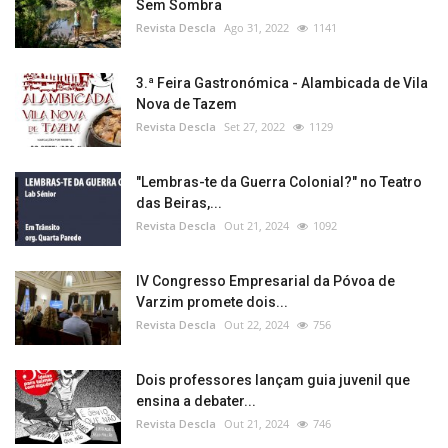
Sem Sombra
Revista Descla
Ago 31, 2022
1141
3.ª Feira Gastronómica - Alambicada de Vila
Nova de Tazem
Revista Descla
Set 27, 2022
1129
"Lembras-te da Guerra Colonial?" no Teatro
das Beiras,...
Revista Descla
Out 21, 2024
1092
IV Congresso Empresarial da Póvoa de
Varzim promete dois...
Revista Descla
Out 22, 2024
756
Dois professores lançam guia juvenil que
ensina a debater...
Revista Descla
Out 21, 2024
746