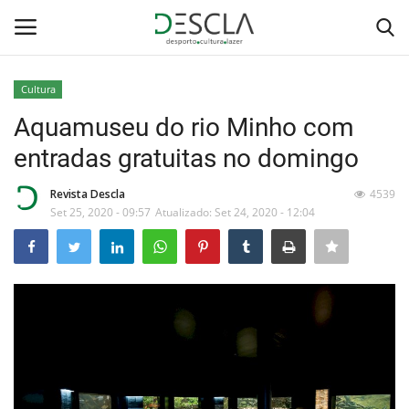
Cultura
Login
Registar
Aquamuseu do rio Minho com
entradas gratuitas no domingo
Home
Revista Descla
4539
...by Descla
Set 25, 2020 - 09:57
Atualizado: Set 24, 2020 - 12:04
Desporto
Contactos
Sobre Nós
Educação