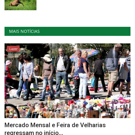
MAIS NOTÍCIAS
Lazer
e
Mercado Mensal e Feira de Velharias
M
regressam no início...
N