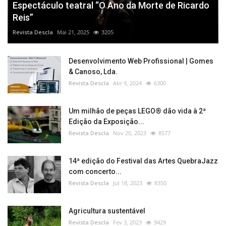
Espectáculo teatral “O Ano da Morte de Ricardo
Reis”
Revista Descla
Mai 21, 2025
3205
Desenvolvimento Web Profissional | Gomes
& Canoso, Lda.
Revista Descla
Abr 9, 2024
6300
Um milhão de peças LEGO® dão vida à 2ª
Edição da Exposição...
Revista Descla
Nov 20, 2023
8577
14ª edição do Festival das Artes QuebraJazz
com concerto...
Revista Descla
Jul 18, 2023
8350
Agricultura sustentável
Revista Descla
Fev 3, 2023
9429