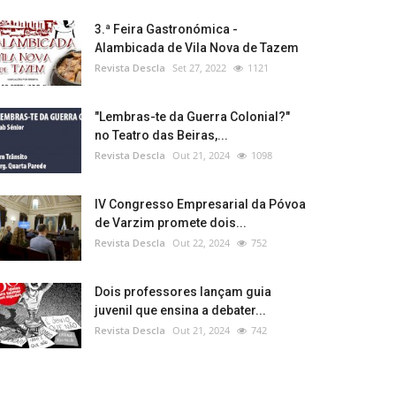
3.ª Feira Gastronómica -
Alambicada de Vila Nova de Tazem
Revista Descla
Set 27, 2022
1121
"Lembras-te da Guerra Colonial?"
no Teatro das Beiras,...
Revista Descla
Out 21, 2024
1098
IV Congresso Empresarial da Póvoa
de Varzim promete dois...
Revista Descla
Out 22, 2024
752
Dois professores lançam guia
juvenil que ensina a debater...
Revista Descla
Out 21, 2024
742