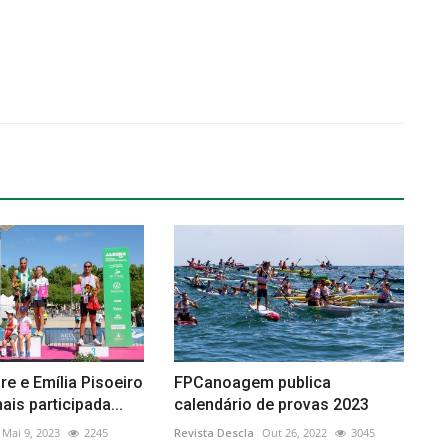
re e Emília Pisoeiro
FPCanoagem publica
is participada...
calendário de provas 2023
Mai 9, 2023
2245
Revista Descla
Out 26, 2022
3045