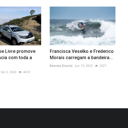
pe Livre promove
Francisca Veselko e Frederico
acia com toda a
Morais carregam a bandeira...
Revista Descla
Jun 13, 2023
2327
Set 2, 2020
4410