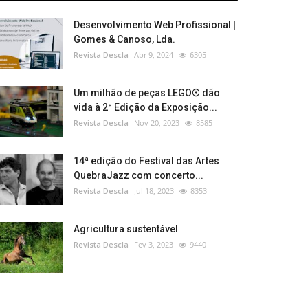
Desenvolvimento Web Profissional |
Gomes & Canoso, Lda.
Revista Descla
Abr 9, 2024
6305
Um milhão de peças LEGO® dão
vida à 2ª Edição da Exposição...
Revista Descla
Nov 20, 2023
8585
14ª edição do Festival das Artes
QuebraJazz com concerto...
Revista Descla
Jul 18, 2023
8353
Agricultura sustentável
Revista Descla
Fev 3, 2023
9440