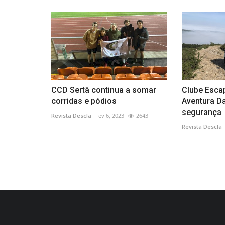
CCD Sertã continua a somar
Clube Esca
corridas e pódios
Aventura D
segurança
Revista Descla
Fev 6, 2023
2643
Revista Descla