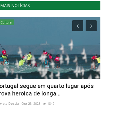
MAIS NOTÍCIAS
Cultura
Lazer
ortugal segue em quarto lugar após
"Trair e C
rova heroica de longa...
Lisboa até 
vista Descla
Out 23, 2023
1849
Revista Descla
Ju