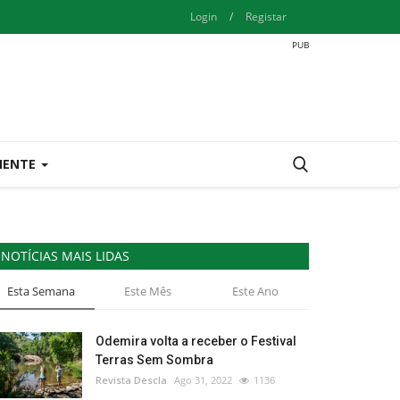
Login
/
Registar
IENTE
NOTÍCIAS MAIS LIDAS
Esta Semana
Este Mês
Este Ano
Odemira volta a receber o Festival
Terras Sem Sombra
Revista Descla
Ago 31, 2022
1136