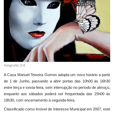
Estatuto Editorial
Saúde
Ficha técnica
Cultura
Lazer
Fotografia: D.R.
Ambiente
A Casa Manuel Teixeira Gomes adopta um novo horário a partir
de 1 de Junho, passando a abrir portas das 10h00 às 16h30
entre terça e sexta-feira, sem interrupção no período de almoço,
enquanto aos sábados poderá ser frequentada das 15h00 às
18h30, com encerramento à segunda-feira.
Classificado como Imóvel de Interesse Municipal em 2007, este