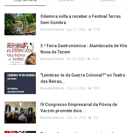
Odemira volta a receber o Festival Terras
Sem Sombra
Revista Descla
Ago 31, 2022
1138
3.ª Feira Gastronómica - Alambicada de Vila
Nova de Tazem
Revista Descla
Set 27, 2022
1121
"Lembras-te da Guerra Colonial?" no Teatro
das Beiras,...
Revista Descla
Out 21, 2024
1097
IV Congresso Empresarial da Póvoa de
Varzim promete dois...
Revista Descla
Out 22, 2024
756