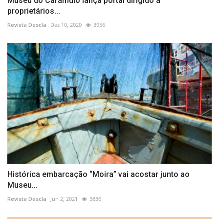
Museu do Caramulo lança portal dirigido a
proprietários...
Revista Descla
Dez 10, 2020
3956
Histórica embarcação “Moira” vai acostar junto ao
Museu...
Revista Descla
Jun 2, 2021
3836