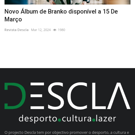
z-
Novo Álbum de Branko disponível a 15 De
N
Março
C
Revista Descla
Mar 12, 2024
1980
Re
O projecto Descla tem por objectivo promover o desporto, a cultura e