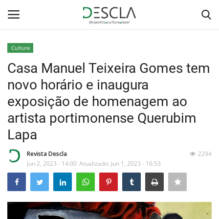
Cultura
Login
Registar
Casa Manuel Teixeira Gomes tem
novo horário e inaugura
Home
exposição de homenagem ao
...by Descla
artista portimonense Querubim
Lapa
Desporto
Revista Descla
2294
Contactos
Jun 2, 2023 - 14:00
Atualizado: Jun 1, 2023 - 16:53
Sobre Nós
Educação