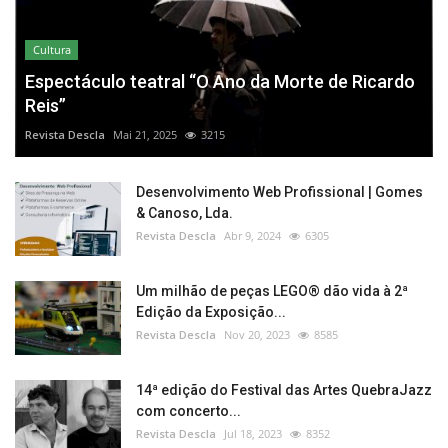
Cultura
Espectáculo teatral “O Ano da Morte de Ricardo
Reis”
Revista Descla
Mai 21, 2025
3215
Desenvolvimento Web Profissional | Gomes
& Canoso, Lda.
Revista Descla
Abr 9, 2024
6305
Um milhão de peças LEGO® dão vida à 2ª
Edição da Exposição...
Revista Descla
Nov 20, 2023
8585
14ª edição do Festival das Artes QuebraJazz
com concerto...
Revista Descla
Jul 18, 2023
8352