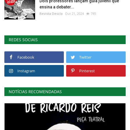
Dois professores lançam guia juvenil que
ensina a debater...
Revista Descla
Out 21, 2024
745
REDES SOCIAIS
Facebook
Twitter
Instagram
Pinterest
NOTÍCIAS RECOMENDADAS