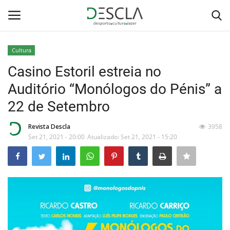
Cultura
Login
Registar
Casino Estoril estreia no
Auditório “Monólogos do Pénis” a
Home
22 de Setembro
...by Descla
Revista Descla
3958
Set 21, 2021 - 20:00
Atualizado: Set 21, 2021 - 15:20
Desporto
Contactos
Sobre Nós
Educação