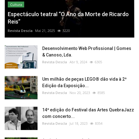
Cultura
Espectáculo teatral “O Ano da Morte de Ricardo
Reis”
Revista Descla
Mai 21, 2025
3220
Desenvolvimento Web Profissional | Gomes
& Canoso, Lda.
Revista Descla
Abr 9, 2024
6305
Um milhão de peças LEGO® dão vida à 2ª
Edição da Exposição...
Revista Descla
Nov 20, 2023
8585
14ª edição do Festival das Artes QuebraJazz
com concerto...
Revista Descla
Jul 18, 2023
8354