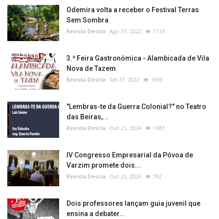
Odemira volta a receber o Festival Terras
Sem Sombra
Revista Descla
Ago 31, 2022
1113
3.ª Feira Gastronómica - Alambicada de Vila
Nova de Tazem
Revista Descla
Set 27, 2022
1098
"Lembras-te da Guerra Colonial?" no Teatro
das Beiras,...
Revista Descla
Out 21, 2024
1083
IV Congresso Empresarial da Póvoa de
Varzim promete dois...
Revista Descla
Out 22, 2024
742
Dois professores lançam guia juvenil que
ensina a debater...