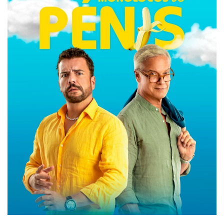
Estatuto Editorial
Saúde
Ficha técnica
Cultura
Lazer
Ambiente