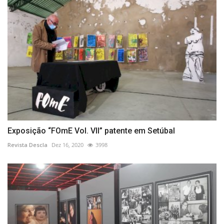
Exposição “FOmE Vol. VII” patente em Setúbal
Revista Descla
Dez 16, 2020
3998