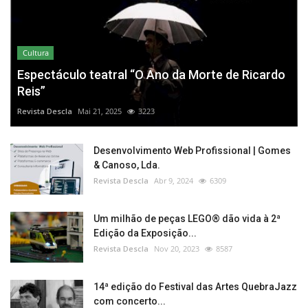
Cultura
Espectáculo teatral “O Ano da Morte de Ricardo
Reis”
Revista Descla
Mai 21, 2025
3223
Desenvolvimento Web Profissional | Gomes
& Canoso, Lda.
Revista Descla
Abr 9, 2024
6309
Um milhão de peças LEGO® dão vida à 2ª
Edição da Exposição...
Revista Descla
Nov 20, 2023
8587
14ª edição do Festival das Artes QuebraJazz
com concerto...