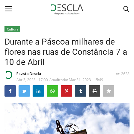
Cultura
Login
Registar
Durante a Páscoa milhares de
flores nas ruas de Constância 7 a
Home
10 de Abril
...by Descla
Revista Descla
2628
Abr 3, 2023 - 17:00
Atualizado: Mar 31, 2023 - 15:49
Desporto
Contactos
Sobre Nós
Educação