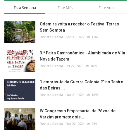
Esta Semana
Este Mês
Este Ano
Odemira volta a receber o Festival Terras
Sem Sombra
Revista Descla
Ago 31, 2022
1107
3.ª Feira Gastronómica - Alambicada de Vila
Nova de Tazem
Revista Descla
Set 27, 2022
1097
"Lembras-te da Guerra Colonial?" no Teatro
das Beiras,...
Revista Descla
Out 21, 2024
1095
IV Congresso Empresarial da Póvoa de
Varzim promete dois...
Revista Descla
Out 22, 2024
744