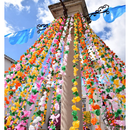
Estatuto Editorial
Saúde
Ficha técnica
Cultura
Lazer
Ambiente