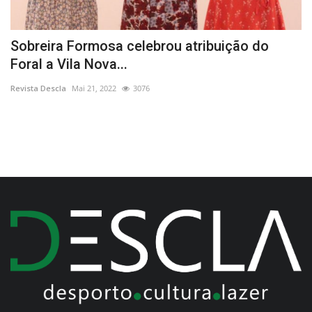
ao
Sobreira Formosa celebrou atribuição do
C
Foral a Vila Nova...
Re
Revista Descla
Mai 21, 2022
3076