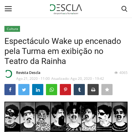
Cultura
Login
Registar
Espectáculo Wake up encenado
pela Turma em exibição no
Home
Teatro da Rainha
...by Descla
Revista Descla
4065
Ago 21, 2020 - 11:00
Atualizado: Ago 20, 2020 - 19:42
Desporto
Contactos
Sobre Nós
Educação