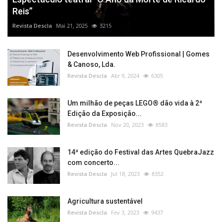
Reis”
Revista Descla
Mai 21, 2025
3215
Desenvolvimento Web Profissional | Gomes
& Canoso, Lda.
Revista Descla
Abr 9, 2024
6305
Um milhão de peças LEGO® dão vida à 2ª
Edição da Exposição...
Revista Descla
Nov 20, 2023
8583
14ª edição do Festival das Artes QuebraJazz
com concerto...
Revista Descla
Jul 18, 2023
8352
Agricultura sustentável
Revista Descla
Fev 3, 2023
9437