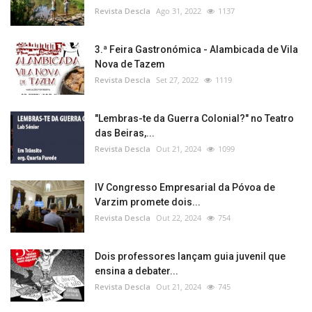
Revista Descla
Ago 31, 2022
1137
3.ª Feira Gastronómica - Alambicada de Vila
Nova de Tazem
Revista Descla
Set 27, 2022
1119
"Lembras-te da Guerra Colonial?" no Teatro
das Beiras,...
Revista Descla
Out 21, 2024
1099
IV Congresso Empresarial da Póvoa de
Varzim promete dois...
Revista Descla
Out 22, 2024
754
Dois professores lançam guia juvenil que
ensina a debater...
Revista Descla
Out 21, 2024
745