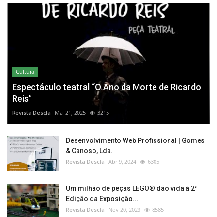
Cultura
Espectáculo teatral “O Ano da Morte de Ricardo
Reis”
Revista Descla
Mai 21, 2025
3215
Desenvolvimento Web Profissional | Gomes
& Canoso, Lda.
Revista Descla
Abr 9, 2024
6305
Um milhão de peças LEGO® dão vida à 2ª
Edição da Exposição...
Revista Descla
Nov 20, 2023
8585