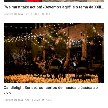
“We must take action! /Devemos agir!” é o tema da XXII...
Revista Descla
Set 14, 2021
3435
Candlelight Sunset: concertos de música clássica ao
vivo...
Revista Descla
Abr 14, 2021
4303