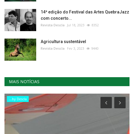
14ª edição do Festival das Artes QuebraJazz
com concerto...
Revista Descla
Jul 18, 2023
8352
Agricultura sustentável
Revista Descla
Fev 3, 2023
9440
MAIS NOTÍCIAS
...by Descla