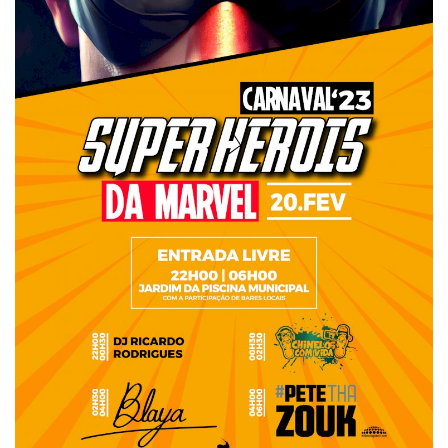
Estatuto Editorial
Saúde
Ficha técnica
Cultura
Lazer
Ambiente