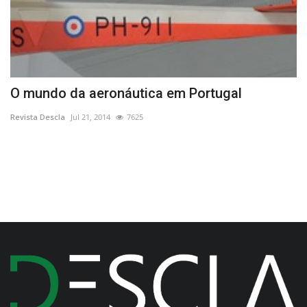
O mundo da aeronáutica em Portugal
F
f
Revista Descla
Jul 21, 2014
7625
Re