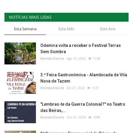
NOTÍCIAS MAIS LIDAS
Esta Semana
Este Mês
Este Ano
Odemira volta a receber o Festival Terras
Sem Sombra
Revista Descla
Ago 31, 2022
1138
3.ª Feira Gastronómica - Alambicada de Vila
Nova de Tazem
Revista Descla
Set 27, 2022
1121
"Lembras-te da Guerra Colonial?" no Teatro
das Beiras,...
Revista Descla
Out 21, 2024
1098