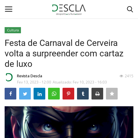
Cultura
Login
Registar
Festa de Carnaval de Cerveira
volta a surpreender com cartaz
Home
de luxo
...by Descla
Revista Descla
2415
Fev 13, 2023 - 12:00
Atualizado: Fev 10, 2023 - 16:03
Desporto
Contactos
Sobre Nós
Educação