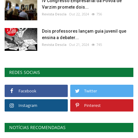
IV Congresso Empresarial da Póvoa de
Varzim promete dois...
Revista Descla
Out 22, 2024
756
Dois professores lançam guia juvenil que
ensina a debater...
Revista Descla
Out 21, 2024
745
REDES SOCIAIS
Facebook
Twitter
Instagram
Pinterest
NOTÍCIAS RECOMENDADAS