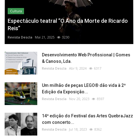
Cultura
Espectáculo teatral “O Ano da Morte de Ricardo
Reis”
Revista Descla
Mai 21, 2025
3230
Desenvolvimento Web Profissional | Gomes
& Canoso, Lda.
Revista Descla
Abr 9, 2024
6317
Um milhão de peças LEGO® dão vida à 2ª
Edição da Exposição...
Revista Descla
Nov 20, 2023
8597
14ª edição do Festival das Artes QuebraJazz
com concerto...
Revista Descla
Jul 18, 2023
8362