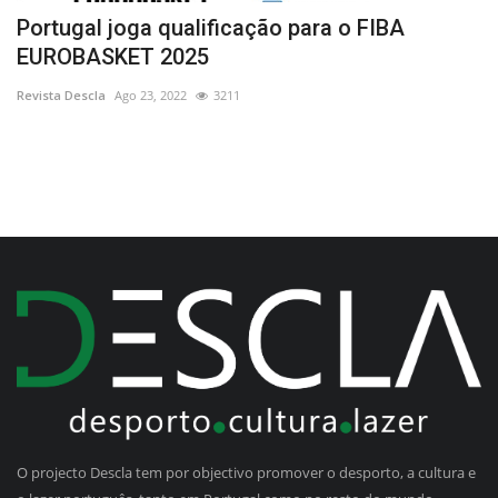
Portugal joga qualificação para o FIBA
P
EUROBASKET 2025
Li
Revista Descla
Ago 23, 2022
3211
O projecto Descla tem por objectivo promover o desporto, a cultura e