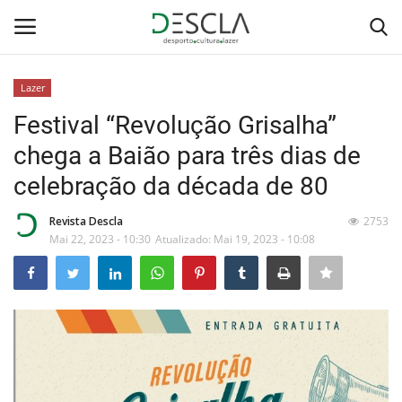
Lazer
Login
Registar
Festival “Revolução Grisalha”
chega a Baião para três dias de
Home
celebração da década de 80
...by Descla
Revista Descla
2753
Mai 22, 2023 - 10:30
Atualizado: Mai 19, 2023 - 10:08
Desporto
Contactos
Sobre Nós
Educação