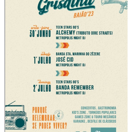
Estatuto Editorial
Saúde
Ficha técnica
Cultura
Lazer
Ambiente