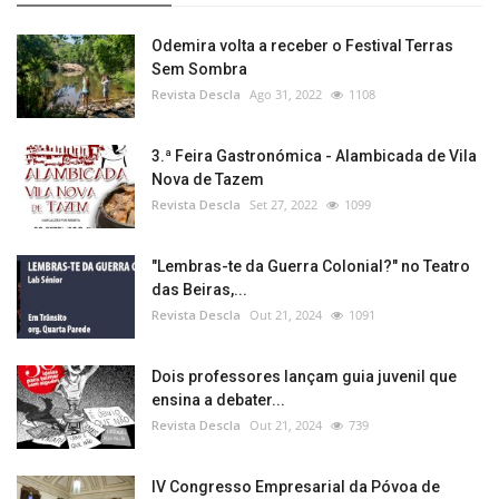
Odemira volta a receber o Festival Terras
Sem Sombra
Revista Descla
Ago 31, 2022
1108
3.ª Feira Gastronómica - Alambicada de Vila
Nova de Tazem
Revista Descla
Set 27, 2022
1099
"Lembras-te da Guerra Colonial?" no Teatro
das Beiras,...
Revista Descla
Out 21, 2024
1091
Dois professores lançam guia juvenil que
ensina a debater...
Revista Descla
Out 21, 2024
739
IV Congresso Empresarial da Póvoa de