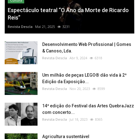
Cultura
Espectáculo teatral “O Ano da Morte de Ricardo
Reis”
Revista Descla
Mai 21, 2025
3231
Desenvolvimento Web Profissional | Gomes
& Canoso, Lda.
Revista Descla
Abr 9, 2024
6318
Um milhão de peças LEGO® dão vida à 2ª
Edição da Exposição...
Revista Descla
Nov 20, 2023
8599
14ª edição do Festival das Artes QuebraJazz
com concerto...
Revista Descla
Jul 18, 2023
8365
Agricultura sustentável