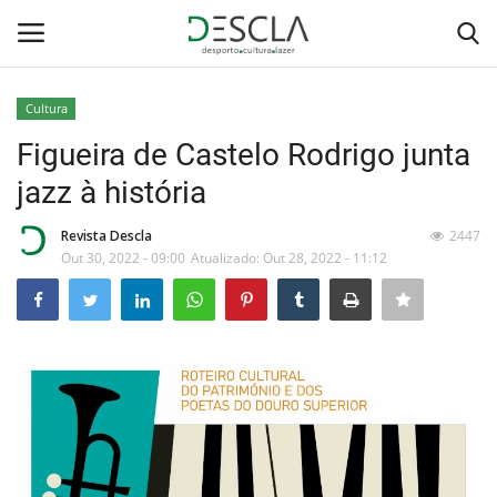
Cultura
Login
Registar
Figueira de Castelo Rodrigo junta
jazz à história
Home
Revista Descla
2447
...by Descla
Out 30, 2022 - 09:00
Atualizado: Out 28, 2022 - 11:12
Desporto
Contactos
Sobre Nós
Educação