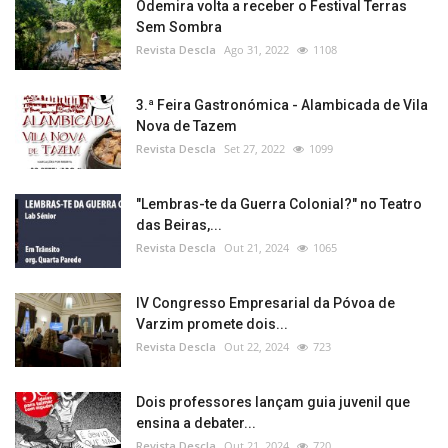
Odemira volta a receber o Festival Terras
Sem Sombra
Revista Descla
Ago 31, 2022
1108
3.ª Feira Gastronómica - Alambicada de Vila
Nova de Tazem
Revista Descla
Set 27, 2022
1099
"Lembras-te da Guerra Colonial?" no Teatro
das Beiras,...
Revista Descla
Out 21, 2024
1065
IV Congresso Empresarial da Póvoa de
Varzim promete dois...
Revista Descla
Out 22, 2024
723
Dois professores lançam guia juvenil que
ensina a debater...
Revista Descla
Out 21, 2024
720