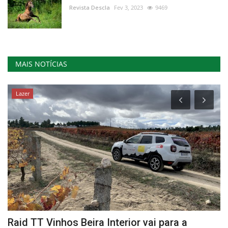
Revista Descla
Fev 3, 2023
9469
MAIS NOTÍCIAS
Lazer
Raid TT Vinhos Beira Interior vai para a
F