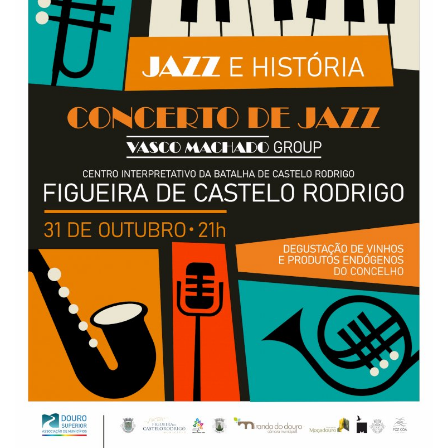
Estatuto Editorial
Saúde
Ficha técnica
Cultura
Lazer
Ambiente