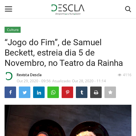
Cultura
Login
Registar
“Jogo do Fim”, de Samuel
Beckett, estreia dia 5 de
Home
Novembro, no Teatro da Rainha
...by Descla
Revista Descla
4116
Out 29, 2020 - 09:56
Atualizado: Out 28, 2020 - 11:14
Desporto
Contactos
Sobre Nós
Educação