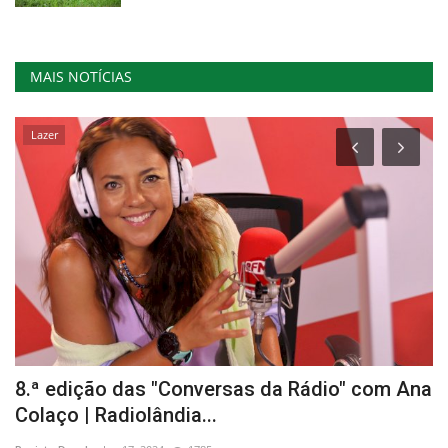
MAIS NOTÍCIAS
Lazer
8.ª edição das "Conversas da Rádio" com Ana
T
Colaço | Radiolândia...
H