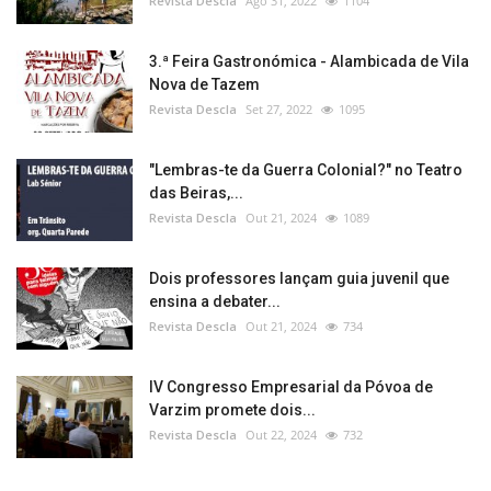
Revista Descla
Ago 31, 2022
1104
3.ª Feira Gastronómica - Alambicada de Vila
Nova de Tazem
Revista Descla
Set 27, 2022
1095
"Lembras-te da Guerra Colonial?" no Teatro
das Beiras,...
Revista Descla
Out 21, 2024
1089
Dois professores lançam guia juvenil que
ensina a debater...
Revista Descla
Out 21, 2024
734
IV Congresso Empresarial da Póvoa de
Varzim promete dois...
Revista Descla
Out 22, 2024
732