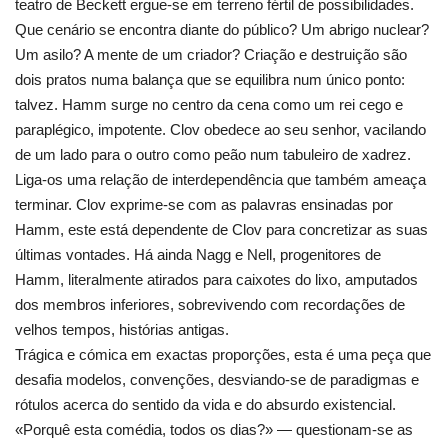
teatro de Beckett ergue-se em terreno fértil de possibilidades.
Que cenário se encontra diante do público? Um abrigo nuclear?
Um asilo? A mente de um criador? Criação e destruição são
dois pratos numa balança que se equilibra num único ponto:
talvez. Hamm surge no centro da cena como um rei cego e
paraplégico, impotente. Clov obedece ao seu senhor, vacilando
de um lado para o outro como peão num tabuleiro de xadrez.
Liga-os uma relação de interdependência que também ameaça
terminar. Clov exprime-se com as palavras ensinadas por
Hamm, este está dependente de Clov para concretizar as suas
últimas vontades. Há ainda Nagg e Nell, progenitores de
Hamm, literalmente atirados para caixotes do lixo, amputados
dos membros inferiores, sobrevivendo com recordações de
velhos tempos, histórias antigas.
Trágica e cómica em exactas proporções, esta é uma peça que
desafia modelos, convenções, desviando-se de paradigmas e
rótulos acerca do sentido da vida e do absurdo existencial.
«Porquê esta comédia, todos os dias?» — questionam-se as