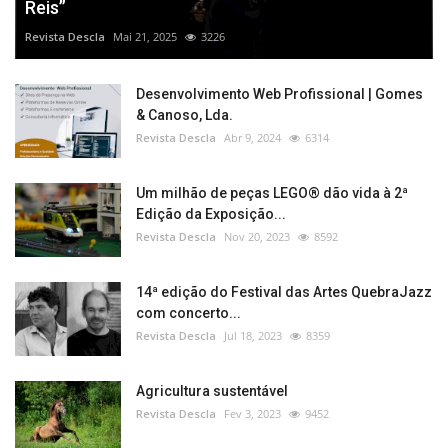
Reis”
Revista Descla
Mai 21, 2025
3226
Desenvolvimento Web Profissional | Gomes
& Canoso, Lda.
Revista Descla
Abr 9, 2024
6314
Um milhão de peças LEGO® dão vida à 2ª
Edição da Exposição...
Revista Descla
Nov 20, 2023
8592
14ª edição do Festival das Artes QuebraJazz
com concerto...
Revista Descla
Jul 18, 2023
8359
Agricultura sustentável
Revista Descla
Fev 3, 2023
9452