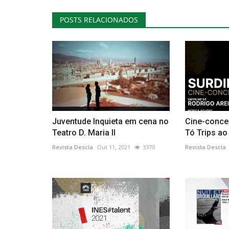
POSTS RELACIONADOS
Juventude Inquieta em cena no
Cine-conce
Teatro D. Maria II
Tó Trips ao
Revista Descla
Out 11, 2021
3370
Revista Descla