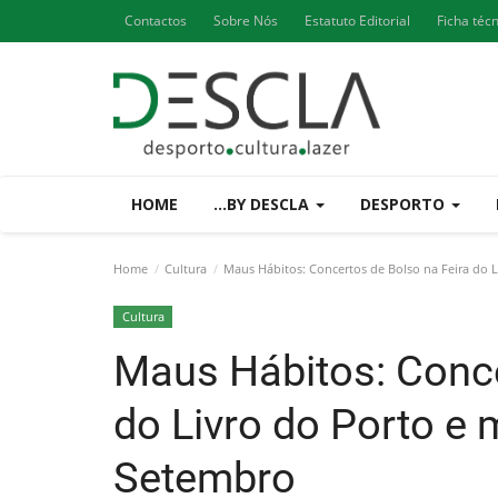
Contactos
Sobre Nós
Estatuto Editorial
Ficha téc
HOME
...BY DESCLA
DESPORTO
Home
Cultura
Maus Hábitos: Concertos de Bolso na Feira do L
Cultura
Maus Hábitos: Conce
do Livro do Porto e
Setembro