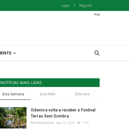
Login
/
Registar
IENTE
NOTÍCIAS MAIS LIDAS
Esta Semana
Este Mês
Este Ano
Odemira volta a receber o Festival
Terras Sem Sombra
Revista Descla
Ago 31, 2022
1107