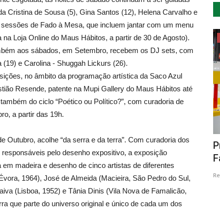
da Cristina de Sousa (5), Gina Santos (12), Helena Carvalho e
as sessões de Fado à Mesa, que incluem jantar com um menu
da na Loja Online do Maus Hábitos, a partir de 30 de Agosto).
...by Descla
também aos sábados, em Setembro, recebem os DJ sets, com
 (19) e Carolina - Shuggah Lickurs (26).
ições, no âmbito da programação artística da Saco Azul
stião Resende, patente na Mupi Gallery do Maus Hábitos até
 também do ciclo “Poético ou Político?”, com curadoria de
o, a partir das 19h.
de Outubro, acolhe “da serra e da terra”. Com curadoria dos
 Livros
Viagem a PT, volume 1
P
m responsáveis pelo desenho expositivo, a exposição
F
Revista Descla
Ago 1, 2016
3025
a em madeira e desenho de cinco artistas de diferentes
Re
(Évora, 1964), José de Almeida (Macieira, São Pedro do Sul,
raiva (Lisboa, 1952) e Tânia Dinis (Vila Nova de Famalicão,
rra que parte do universo original e único de cada um dos