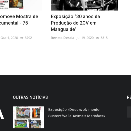
romove Mostra de
Exposição “30 anos da
umental - 75
Produção do 2CV em
Mangualde”
Out 4, 2020
3702
Revista Descla
Jul 19, 2020
3815
OUTRAS NOTÍCIAS
R
Exposição «Desenvolvimento
Sustentável e Animais Marinhos»...