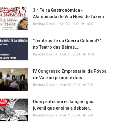
3.ª Feira Gastronómica -
Alambicada de Vila Nova de Tazem
Revista Descla
Set 27, 2022
1097
"Lembras-te da Guerra Colonial?"
no Teatro das Beiras,...
Revista Descla
Out 21, 2024
1095
IV Congresso Empresarial da Póvoa
de Varzim promete dois...
Revista Descla
Out 22, 2024
745
Dois professores lançam guia
juvenil que ensina a debater...
Revista Descla
Out 21, 2024
728