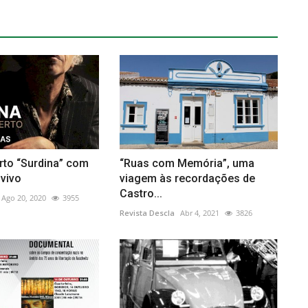
rto “Surdina” com
“Ruas com Memória”, uma
 vivo
viagem às recordações de
Castro...
Ago 20, 2020
3955
Revista Descla
Abr 4, 2021
3826