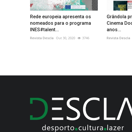
Rede europeia apresenta os
Grândola p
nomeados para o programa
Cinema Doc
INES#talent...
anos...
Revista Descla
Out 30, 2020
3746
Revista Descla