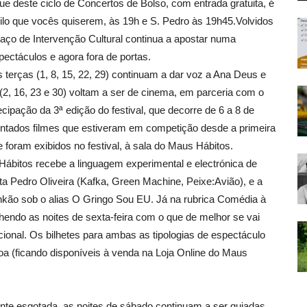
ue deste ciclo de Concertos de Bolso, com entrada gratuita, é
ilo que vocês quiserem, às 19h e S. Pedro às 19h45.Volvidos
aço de Intervenção Cultural continua a apostar numa
ectáculos e agora fora de portas.
 terças (1, 8, 15, 22, 29) continuam a dar voz a Ana Deus e
 (2, 16, 23 e 30) voltam a ser de cinema, em parceria com o
cipação da 3ª edição do festival, que decorre de 6 a 8 de
entados filmes que estiveram em competição desde a primeira
 foram exibidos no festival, à sala do Maus Hábitos.
ábitos recebe a linguagem experimental e electrónica de
ta Pedro Oliveira (Kafka, Green Machine, Peixe:Avião), e a
Frankão sob o alias O Gringo Sou EU. Já na rubrica Comédia à
endo as noites de sexta-feira com o que de melhor se vai
cional. Os bilhetes para ambas as tipologias de espectáculo
 (ficando disponíveis à venda na Loja Online do Maus
te esgotada, as noites de sábado continuam a ser guiadas