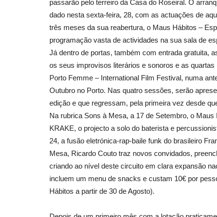
passarão pelo terreiro da Casa do Roseiral. O arranq
dado nesta sexta-feira, 28, com as actuações de aqu
três meses da sua reabertura, o Maus Hábitos – Esp
programação vasta de actividades na sua sala de esp
Já dentro de portas, também com entrada gratuita, as
os seus improvisos literários e sonoros e as quartas
Porto Femme – International Film Festival, numa ante
Outubro no Porto. Nas quatro sessões, serão apres
edição e que regressam, pela primeira vez desde que
Na rubrica Sons à Mesa, a 17 de Setembro, o Maus H
KRAKE, o projecto a solo do baterista e percussionis
24, a fusão eletrónica-rap-baile funk do brasileiro 
Mesa, Ricardo Couto traz novos convidados, preench
criando ao nível deste circuito em clara expansão na
incluem um menu de snacks e custam 10€ por pessoa
Hábitos a partir de 30 de Agosto).
Depois de um primeiro mês com a lotação praticamen