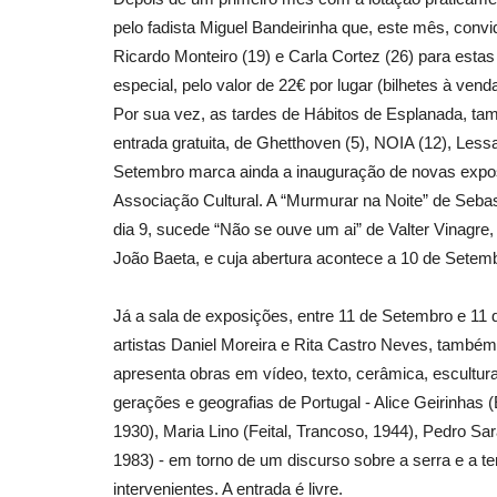
pelo fadista Miguel Bandeirinha que, este mês, convi
Ricardo Monteiro (19) e Carla Cortez (26) para est
especial, pelo valor de 22€ por lugar (bilhetes à ven
Cultura
Por sua vez, as tardes de Hábitos de Esplanada, 
entrada gratuita, de Ghetthoven (5), NOIA (12), Lessa
Setembro marca ainda a inauguração de novas expos
Associação Cultural. A “Murmurar na Noite” de Seba
dia 9, sucede “Não se ouve um ai” de Valter Vinagre,
João Baeta, e cuja abertura acontece a 10 de Setembr
Já a sala de exposições, entre 11 de Setembro e 11 
Dia Internacional da Doação de
artistas Daniel Moreira e Rita Castro Neves, també
Revista Descla
Fev 8, 2024
1807
apresenta obras em vídeo, texto, cerâmica, escultur
gerações e geografias de Portugal - Alice Geirinhas 
1930), Maria Lino (Feital, Trancoso, 1944), Pedro Sa
1983) - em torno de um discurso sobre a serra e a te
intervenientes. A entrada é livre.