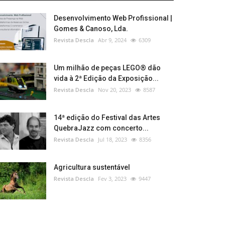
Desenvolvimento Web Profissional |
Gomes & Canoso, Lda.
Revista Descla
Abr 9, 2024
6309
Um milhão de peças LEGO® dão
vida à 2ª Edição da Exposição...
Revista Descla
Nov 20, 2023
8587
14ª edição do Festival das Artes
QuebraJazz com concerto...
Revista Descla
Jul 18, 2023
8356
Agricultura sustentável
Revista Descla
Fev 3, 2023
9447