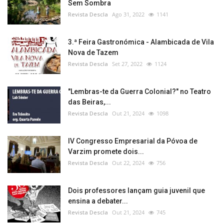
Sem Sombra
Revista Descla
Ago 31, 2022
1141
3.ª Feira Gastronómica - Alambicada de Vila
Nova de Tazem
Revista Descla
Set 27, 2022
1124
"Lembras-te da Guerra Colonial?" no Teatro
das Beiras,...
Revista Descla
Out 21, 2024
1098
IV Congresso Empresarial da Póvoa de
Varzim promete dois...
Revista Descla
Out 22, 2024
756
Dois professores lançam guia juvenil que
ensina a debater...
Revista Descla
Out 21, 2024
745