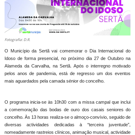
Estatuto Editorial
Saúde
Fotografia: D.R.
Ficha técnica
O Município da Sertã vai comemorar o Dia Internacional do
Cultura
Idoso de forma presencial, no próximo dia 27 de Outubro na
Alameda da Carvalha, na Sertã. Após o interregno motivado
Lazer
pelos anos de pandemia, está de regresso um dos eventos
mais aguardados pela camada sénior do concelho.
Ambiente
O programa inicia-se às 10h30 com a missa campal que inclui
a comemoração das bodas de ouro dos casais seniores do
concelho. Às 13 horas realiza-se o almoço-convívio, seguido de
diversas actividades dedicadas à “terceira juventude”,
nomeadamente rastreios clínicos, animação musical, actividade