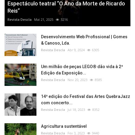
Espectáculo teatral “O Ano da Morte de Ricardo
Reis”
Revista Descla
Mai 21, 2025
3216
Desenvolvimento Web Profissional | Gomes
& Canoso, Lda.
Revista Descla
Abr 9, 2024
6305
Um milhão de peças LEGO® dão vida à 2ª
Edição da Exposição...
Revista Descla
Nov 20, 2023
8585
14ª edição do Festival das Artes QuebraJazz
com concerto...
Revista Descla
Jul 18, 2023
8352
Agricultura sustentável
Revista Descla
Fev 3, 2023
9440