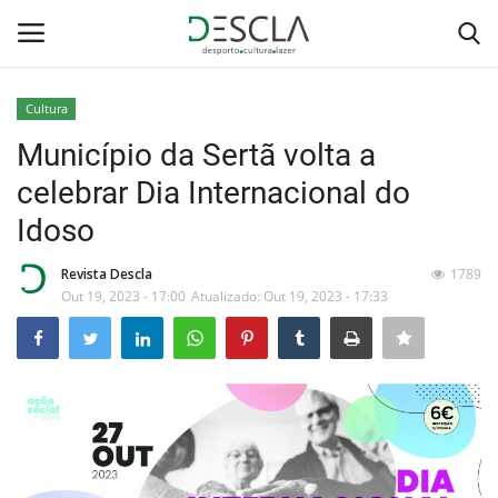
Cultura
Login
Registar
Município da Sertã volta a
celebrar Dia Internacional do
Home
Idoso
...by Descla
Revista Descla
1789
Out 19, 2023 - 17:00
Atualizado: Out 19, 2023 - 17:33
Desporto
Contactos
Sobre Nós
Educação