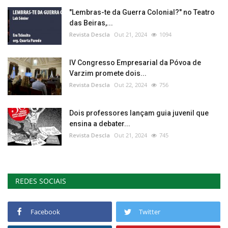
"Lembras-te da Guerra Colonial?" no Teatro
das Beiras,...
Revista Descla
Out 21, 2024
1094
IV Congresso Empresarial da Póvoa de
Varzim promete dois...
Revista Descla
Out 22, 2024
756
Dois professores lançam guia juvenil que
ensina a debater...
Revista Descla
Out 21, 2024
745
REDES SOCIAIS
Facebook
Twitter