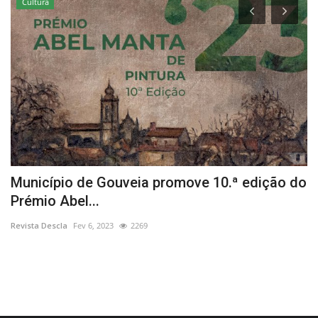
Cultura
 7
Município de Gouveia promove 10.ª edição do
G
Prémio Abel...
Re
Revista Descla
Fev 6, 2023
2269