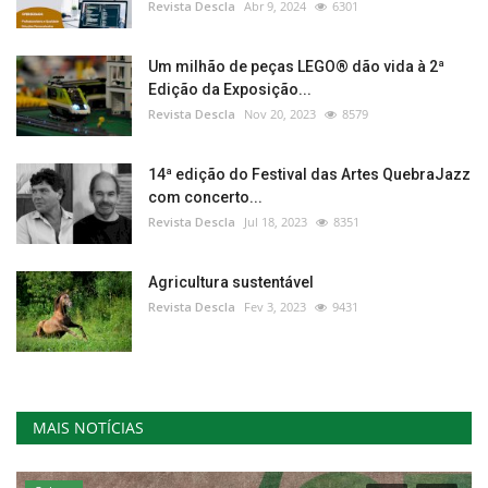
Revista Descla
Abr 9, 2024
6301
Um milhão de peças LEGO® dão vida à 2ª
Edição da Exposição...
Revista Descla
Nov 20, 2023
8579
14ª edição do Festival das Artes QuebraJazz
com concerto...
Revista Descla
Jul 18, 2023
8351
Agricultura sustentável
Revista Descla
Fev 3, 2023
9431
MAIS NOTÍCIAS