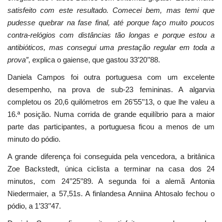
satisfeito com este resultado. Comecei bem, mas temi que
pudesse quebrar na fase final, até porque faço muito poucos
contra-relógios com distâncias tão longas e porque estou a
antibióticos, mas consegui uma prestação regular em toda a
prova”
, explica o gaiense, que gastou 33’20’’88.
Daniela Campos foi outra portuguesa com um excelente
desempenho, na prova de sub-23 femininas. A algarvia
completou os 20,6 quilómetros em 26’55’’13, o que lhe valeu a
16.ª posição. Numa corrida de grande equilíbrio para a maior
parte das participantes, a portuguesa ficou a menos de um
minuto do pódio.
A grande diferença foi conseguida pela vencedora, a britânica
Zoe Backstedt, única ciclista a terminar na casa dos 24
minutos, com 24’’25’’89. A segunda foi a alemã Antonia
Niedermaier, a 57,51s. A finlandesa Anniina Ahtosalo fechou o
pódio, a 1’33’’47.