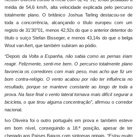
média de 54,6 km/h, alta velocidade explicada pelo percurso
totalmente plano. O britânico Joshua Tarling destacou-se de
toda a concorrência, alcançando o título europeu com um
registo de 31’30’’01, menos 42,92s do que o anterior detentor do
título o suíço Stefan Bisseger, e menos 43,14s do que o belga
Wout van Aert, que também subiram ao pódio.
“Depois da Volta a Espanha, não sabia como as pernas iriam
reagir. Felizmente, senti-me bem. O percurso totalmente plano
favorecia os corredores com mais peso, mas acho que fiz um
bom contra-relógio. O vento acabou por não ter influência no
resultado, porque se manteve constante ao longo de toda a
prova. Na fase final o vento lateral tornava mais difícil segurar a
bicicleta, o que tirou alguma concentração”
, afirmou o corredor
nacional.
Ivo Oliveira foi o outro português em prova e também esteve
em bom nível, conseguindo a 18.ª posição, apesar de ter
chegado aos Países Baixos com sintomas gripais.
“Estou muito