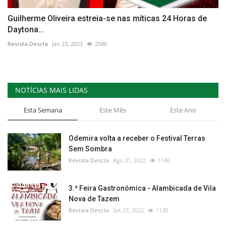
Guilherme Oliveira estreia-se nas míticas 24 Horas de
Daytona...
Revista Descla
Jan 23, 2023
2586
NOTÍCIAS MAIS LIDAS
Esta Semana
Este Mês
Este Ano
Odemira volta a receber o Festival Terras
Sem Sombra
Revista Descla
Ago 31, 2022
1140
3.ª Feira Gastronómica - Alambicada de Vila
Nova de Tazem
Revista Descla
Set 27, 2022
1130