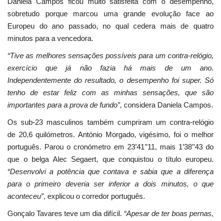
Daniela Campos ficou muito satisfeita com o desempenho,
sobretudo porque marcou uma grande evolução face ao
Europeu do ano passado, no qual cedera mais de quatro
minutos para a vencedora.
“Tive as melhores sensações possíveis para um contra-relógio,
exercício que já não fazia há mais de um ano.
Independentemente do resultado, o desempenho foi super. Só
tenho de estar feliz com as minhas sensações, que são
importantes para a prova de fundo”
, considera Daniela Campos.
Os sub-23 masculinos também cumpriram um contra-relógio
de 20,6 quilómetros. António Morgado, vigésimo, foi o melhor
português. Parou o cronómetro em 23’41’’11, mais 1’38’’43 do
que o belga Alec Segaert, que conquistou o título europeu.
“Desenvolvi a potência que contava e sabia que a diferença
para o primeiro deveria ser inferior a dois minutos, o que
aconteceu”
, explicou o corredor português.
Gonçalo Tavares teve um dia difícil.
“Apesar de ter boas pernas,