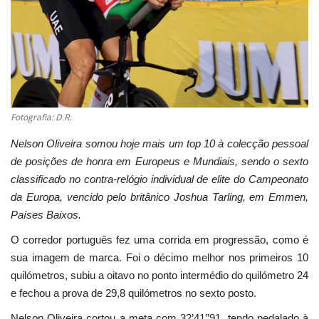
Estatuto Editorial
Saúde
Ficha técnica
Fotografia: D.R.
Cultura
Nelson Oliveira somou hoje mais um top 10 à colecção pessoal
de posições de honra em Europeus e Mundiais, sendo o sexto
Lazer
classificado no contra-relógio individual de elite do Campeonato
da Europa, vencido pelo britânico Joshua Tarling, em Emmen,
Ambiente
Países Baixos.
O corredor português fez uma corrida em progressão, como é
sua imagem de marca. Foi o décimo melhor nos primeiros 10
quilómetros, subiu a oitavo no ponto intermédio do quilómetro 24
e fechou a prova de 29,8 quilómetros no sexto posto.
Nelson Oliveira cortou a meta com 32’41’’91, tendo pedalado à