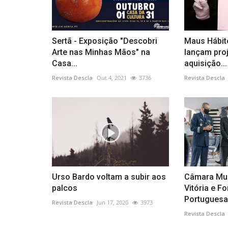
Cultura
Sertã - Exposição "Descobri
Maus Hábit
Arte nas Minhas Mãos" na
lançam proj
Casa...
aquisição...
Revista Descla
Out 4, 2021
3736
Revista Descla
Oeiras apresenta a exposição 
Arquiteto Arquitetonicamente..
Urso Bardo voltam a subir aos
Câmara Mun
Revista Descla
Set 20, 2022
2492
palcos
Vitória e F
Portuguesa.
Revista Descla
Jun 17, 2020
3973
Revista Descla