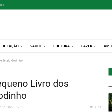
nica
EDUCAÇÃO
SAÚDE
CULTURA
LAZER
AMB
de Sérgio Godinho
equeno Livro dos
odinho
r 22, 2022 - 17:11
3053