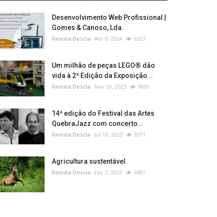
Desenvolvimento Web Profissional |
Gomes & Canoso, Lda.
Revista Descla
Abr 9, 2024
6323
Um milhão de peças LEGO® dão
vida à 2ª Edição da Exposição...
Revista Descla
Nov 20, 2023
8605
14ª edição do Festival das Artes
QuebraJazz com concerto...
Revista Descla
Jul 18, 2023
8371
Agricultura sustentável
Revista Descla
Fev 3, 2023
9481