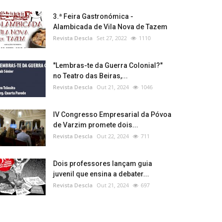
3.ª Feira Gastronómica -
Alambicada de Vila Nova de Tazem
Revista Descla
Set 27, 2022
1110
"Lembras-te da Guerra Colonial?"
no Teatro das Beiras,...
Revista Descla
Out 21, 2024
1046
IV Congresso Empresarial da Póvoa
de Varzim promete dois...
Revista Descla
Out 22, 2024
711
Dois professores lançam guia
juvenil que ensina a debater...
Revista Descla
Out 21, 2024
697