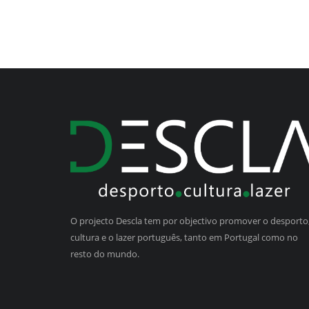
O projecto Descla tem por objectivo promover o desporto,
cultura e o lazer português, tanto em Portugal como no
resto do mundo.