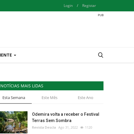
Login
/
Registar
IENTE
NOTÍCIAS MAIS LIDAS
Esta Semana
Este Mês
Este Ano
Odemira volta a receber o Festival
Terras Sem Sombra
Revista Descla
Ago 31, 2022
1120