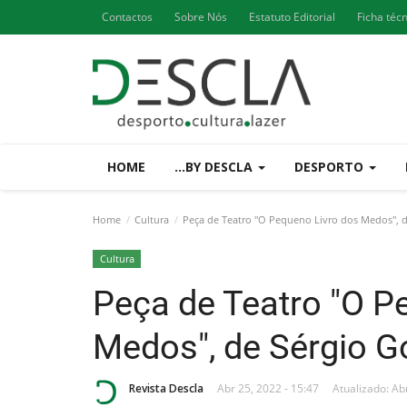
Contactos
Sobre Nós
Estatuto Editorial
Ficha téc
HOME
...BY DESCLA
DESPORTO
Home
Cultura
Peça de Teatro "O Pequeno Livro dos Medos", 
Cultura
Peça de Teatro "O P
Medos", de Sérgio G
Revista Descla
Abr 25, 2022 - 15:47
Atualizado: Ab