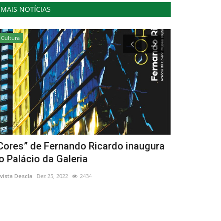
MAIS NOTÍCIAS
Cultura
Cultura
Cores” de Fernando Ricardo inaugura
Reguengos
o Palácio da Galeria
exposição i
vista Descla
Dez 25, 2022
2434
Revista Descla
No