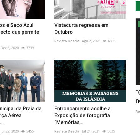
Cultura
os e Saco Azul
Vistacurta regressa em
ecto que permite
Outubro
Revista Descla
Ago 2, 2020
4395
Dez 6, 2020
3739
O
10.º Open House Lisboa segue "Os
“
.
Caminhos da Água" que...
n
icipal da Praia da
Entroncamento acolhe a
Revista Descla
Set 21, 2021
3809
Re
orça Aérea
Exposição de fotografia
..
“Memórias...
Jul 22, 2020
5455
Revista Descla
Jul 21, 2021
3635