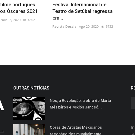
o filme português
Festival Internacional de
aos Óscares 2021
Teatro de Setúbal regressa
em...
Nov 18, 2020
4302
Revista Descla
Ago 20, 2020
3732
OUTRAS NOTÍCIAS
R
Nós, a Revolução: a obra de Márta
Mészáros e Miklós Jancsó...
In
Obras de Artistas Mexicanos
 a
reconhecidos mundialmente
a