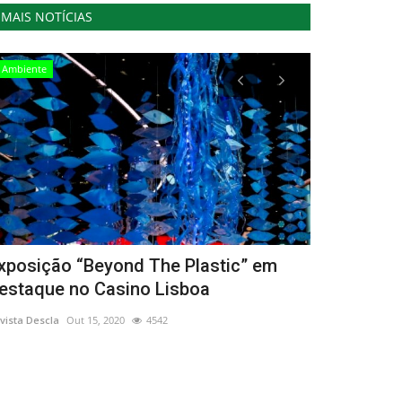
MAIS NOTÍCIAS
Ambiente
Cultura
xposição “Beyond The Plastic” em
FANUN RUIN
estaque no Casino Lisboa
Revista Descla
Se
vista Descla
Out 15, 2020
4542