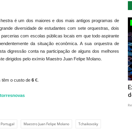
hestra é um dos maiores e dos mais antigos programas de
Cultura
grande diversidade de estudantes com sete orquestras, dois
 parcerias com escolas públicas locais em que todo aspirante
dependentemente da situação econômica. A sua orquestra de
sta digressão conta na participação de alguns dos melhores
e dirigidos pelo exímio Maestro Juan Felipe Molano.
s têm o custo de
6
€.
a
Monatik traz a música pop ucraniana
E
.
ao Salão Preto e Prata...
d
torresnovas
Revista Descla
Out 23, 2022
2610
Re
Portugal
Maestro Juan Felipe Molano
Tchaikovsky