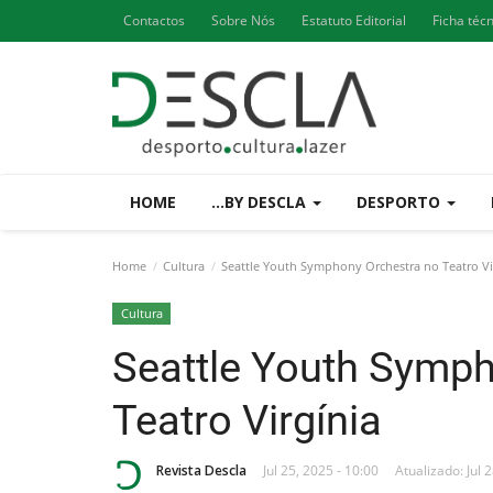
Contactos
Sobre Nós
Estatuto Editorial
Ficha téc
HOME
...BY DESCLA
DESPORTO
Home
Cultura
Seattle Youth Symphony Orchestra no Teatro Vi
Cultura
Seattle Youth Symph
Teatro Virgínia
Revista Descla
Jul 25, 2025 - 10:00
Atualizado: Jul 