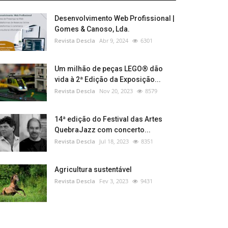
Desenvolvimento Web Profissional |
Gomes & Canoso, Lda.
Revista Descla
Abr 9, 2024
6301
Um milhão de peças LEGO® dão
vida à 2ª Edição da Exposição...
Revista Descla
Nov 20, 2023
8579
14ª edição do Festival das Artes
QuebraJazz com concerto...
Revista Descla
Jul 18, 2023
8351
Agricultura sustentável
Revista Descla
Fev 3, 2023
9431