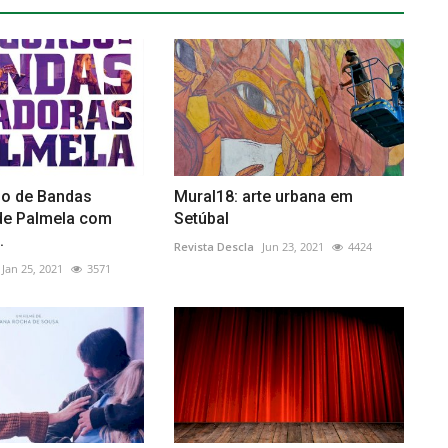
so de Bandas
Mural18: arte urbana em
de Palmela com
Setúbal
.
Revista Descla
Jun 23, 2021
4424
Jan 25, 2021
3571