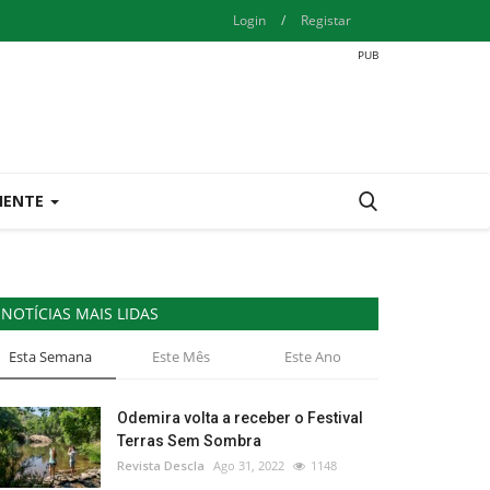
Login
/
Registar
IENTE
NOTÍCIAS MAIS LIDAS
Esta Semana
Este Mês
Este Ano
Odemira volta a receber o Festival
Terras Sem Sombra
Revista Descla
Ago 31, 2022
1148