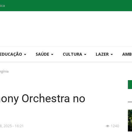
nica
EDUCAÇÃO
SAÚDE
CULTURA
LAZER
AMB
rgínia
ony Orchestra no
28, 2025 - 16:21
1240