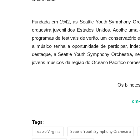
Fundada em 1942, as Seattle Youth Symphony Orc
Cultura
orquestra juvenil dos Estados Unidos. Acolhe uma 
programas de festivais de verão, um conservatório e
a músico tenha a oportunidade de participar, in
destaque, a Seattle Youth Symphony Orchestra, ne
jovens músicos da região do Oceano Pacífico noroest
Os bilhete
Ruy de Carvalho traz “A Históri
Devida” ao auditório Municipal..
cm-
Revista Descla
Set 23, 2023
1732
Tags:
Teatro Virgínia
Seattle Youth Symphony Orchestra