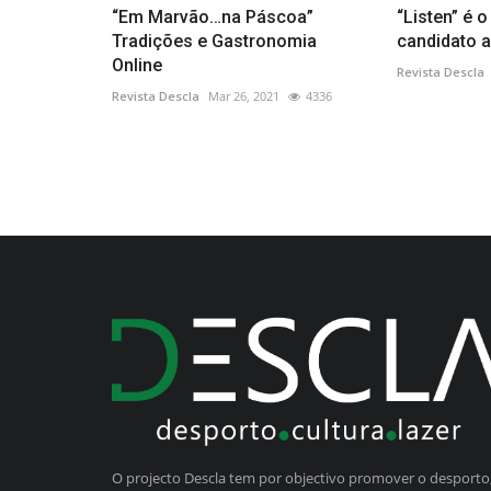
“Em Marvão…na Páscoa”
“Listen” é 
Tradições e Gastronomia
candidato 
Online
Revista Descla
Revista Descla
Mar 26, 2021
4336
O projecto Descla tem por objectivo promover o desporto,