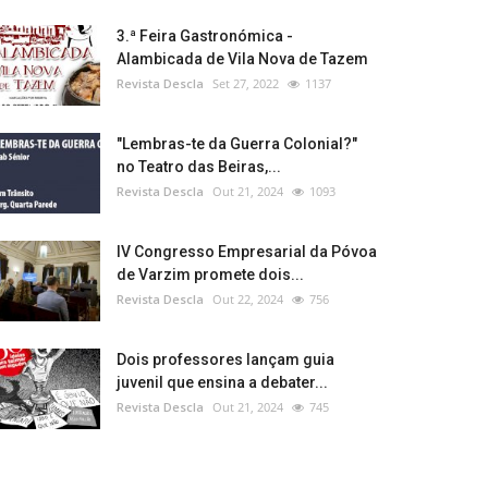
3.ª Feira Gastronómica -
Alambicada de Vila Nova de Tazem
Revista Descla
Set 27, 2022
1137
"Lembras-te da Guerra Colonial?"
no Teatro das Beiras,...
Revista Descla
Out 21, 2024
1093
IV Congresso Empresarial da Póvoa
de Varzim promete dois...
Revista Descla
Out 22, 2024
756
Dois professores lançam guia
juvenil que ensina a debater...
Revista Descla
Out 21, 2024
745