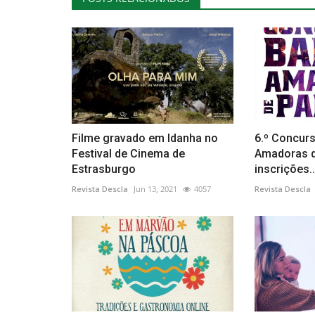
Filme gravado em Idanha no
6.º Concur
Festival de Cinema de
Amadoras 
Estrasburgo
inscrições..
Revista Descla
Jun 13, 2021
4057
Revista Descla