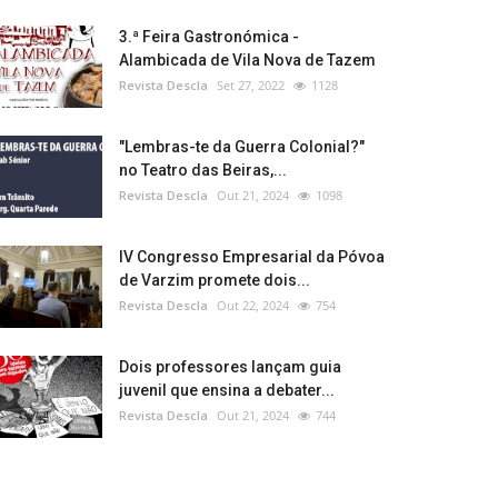
3.ª Feira Gastronómica -
Alambicada de Vila Nova de Tazem
Revista Descla
Set 27, 2022
1128
"Lembras-te da Guerra Colonial?"
no Teatro das Beiras,...
Revista Descla
Out 21, 2024
1098
IV Congresso Empresarial da Póvoa
de Varzim promete dois...
Revista Descla
Out 22, 2024
754
Dois professores lançam guia
juvenil que ensina a debater...
Revista Descla
Out 21, 2024
744