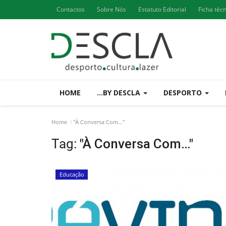
Contactos
Sobre Nós
Estatuto Editorial
Ficha téc
HOME
...BY DESCLA
DESPORTO
Home
"À Conversa Com…"
Tag:
"À Conversa Com…"
Educação