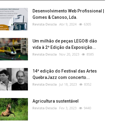
Desenvolvimento Web Profissional |
Gomes & Canoso, Lda.
Revista Descla
Abr 9, 2024
6305
Um milhão de peças LEGO® dão
vida à 2ª Edição da Exposição...
Revista Descla
Nov 20, 2023
8585
14ª edição do Festival das Artes
QuebraJazz com concerto...
Revista Descla
Jul 18, 2023
8352
Agricultura sustentável
Revista Descla
Fev 3, 2023
9440