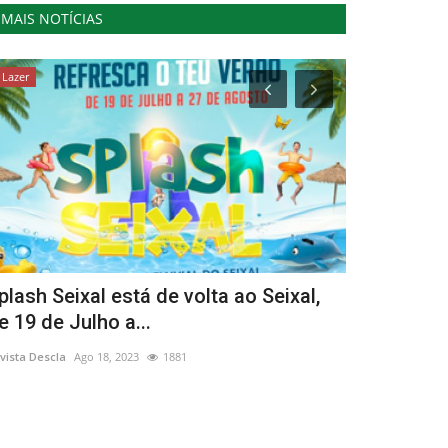
MAIS NOTÍCIAS
Lazer
Cultura
plash Seixal está de volta ao Seixal,
Orquestra 
e 19 de Julho a...
5º Encontro
vista Descla
Ago 18, 2023
1881
Revista Descla
No