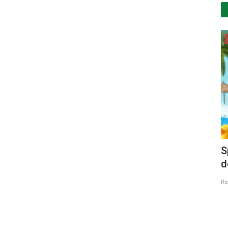
Desporto
o Barro,
Portugal organiza Campeonato do
S
Mundo de Paraciclismo em...
d
Revista Descla
Ago 12, 2020
3948
Re