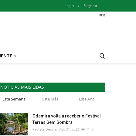
Login
/
Registar
IENTE
NOTÍCIAS MAIS LIDAS
Esta Semana
Este Mês
Este Ano
Odemira volta a receber o Festival
Terras Sem Sombra
Revista Descla
Ago 31, 2022
1143