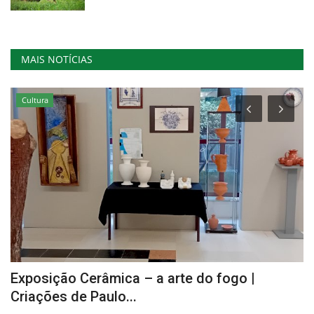
MAIS NOTÍCIAS
Cultura
Exposição Cerâmica – a arte do fogo |
C
Criações de Paulo...
c