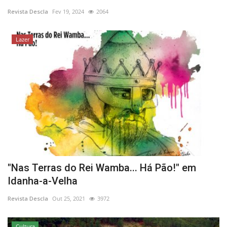
Revista Descla
Fev 19, 2024
2064
Estatuto Editorial
Lazer
Saúde
Ficha técnica
Cultura
Lazer
Ambiente
"Nas Terras do Rei Wamba... Há Pão!" em
Idanha-a-Velha
Revista Descla
Out 25, 2021
3972
Cultura