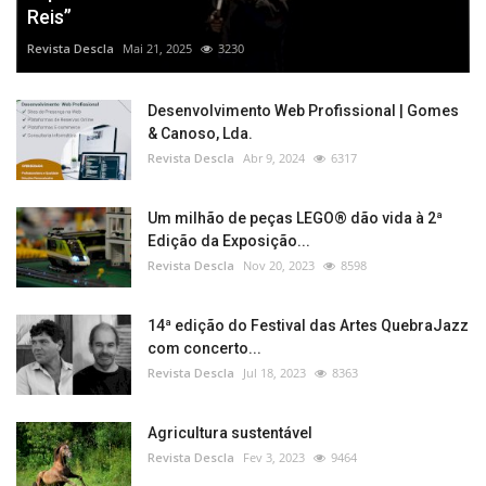
Reis”
Revista Descla
Mai 21, 2025
3230
Desenvolvimento Web Profissional | Gomes
& Canoso, Lda.
Revista Descla
Abr 9, 2024
6317
Um milhão de peças LEGO® dão vida à 2ª
Edição da Exposição...
Revista Descla
Nov 20, 2023
8598
14ª edição do Festival das Artes QuebraJazz
com concerto...
Revista Descla
Jul 18, 2023
8363
Agricultura sustentável
Revista Descla
Fev 3, 2023
9464