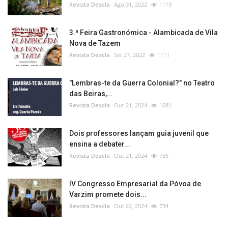
Revista Descla
Ago 31, 2022
1119
3.ª Feira Gastronómica - Alambicada de Vila
Nova de Tazem
Revista Descla
Set 27, 2022
1111
"Lembras-te da Guerra Colonial?" no Teatro
das Beiras,...
Revista Descla
Out 21, 2024
1081
Dois professores lançam guia juvenil que
ensina a debater...
Revista Descla
Out 21, 2024
735
IV Congresso Empresarial da Póvoa de
Varzim promete dois...
Revista Descla
Out 22, 2024
734