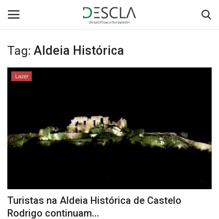
Tag:
Aldeia Histórica
Login
Registar
Lazer
Home
...by Descla
Desporto
Contactos
Sobre Nós
Turistas na Aldeia Histórica de Castelo
Educação
Rodrigo continuam...