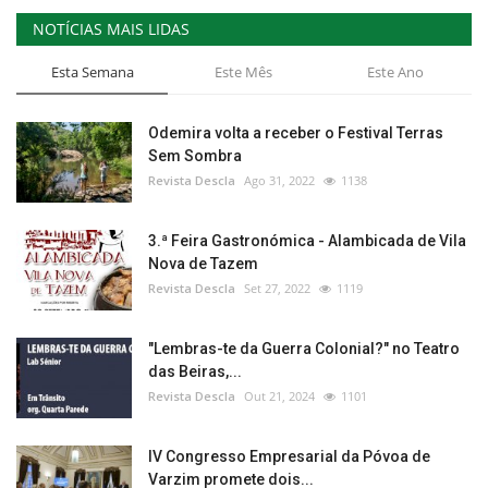
NOTÍCIAS MAIS LIDAS
Esta Semana
Este Mês
Este Ano
Odemira volta a receber o Festival Terras
Sem Sombra
Revista Descla
Ago 31, 2022
1138
3.ª Feira Gastronómica - Alambicada de Vila
Nova de Tazem
Revista Descla
Set 27, 2022
1119
"Lembras-te da Guerra Colonial?" no Teatro
das Beiras,...
Revista Descla
Out 21, 2024
1101
IV Congresso Empresarial da Póvoa de
Varzim promete dois...