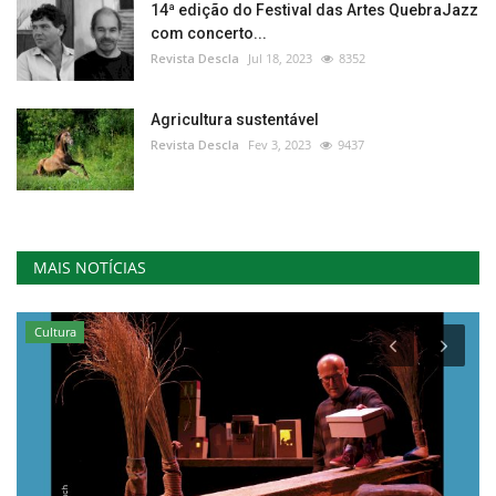
14ª edição do Festival das Artes QuebraJazz
com concerto...
Revista Descla
Jul 18, 2023
8352
Agricultura sustentável
Revista Descla
Fev 3, 2023
9437
MAIS NOTÍCIAS
Cultura