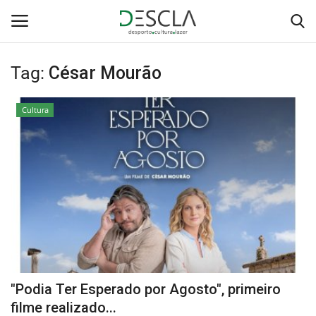
Tag:
César Mourão
Login
Registar
Cultura
Home
...by Descla
Desporto
Contactos
Sobre Nós
"Podia Ter Esperado por Agosto", primeiro
Educação
filme realizado...