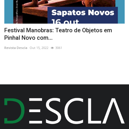
Festival Manobras: Teatro de Objetos em
M
Pinhal Novo com...
I
Revista Descla
Out 15, 2022
3061
Re