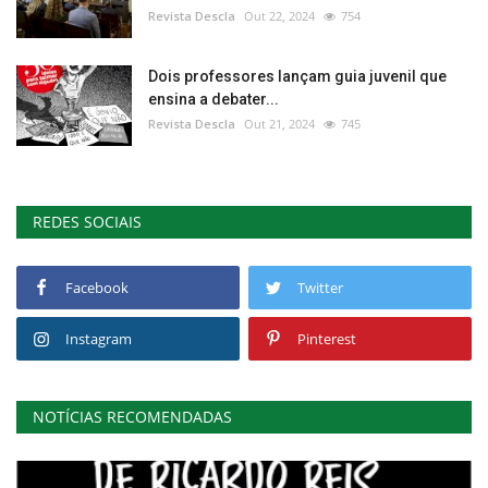
Revista Descla
Out 22, 2024
754
Dois professores lançam guia juvenil que
ensina a debater...
Revista Descla
Out 21, 2024
745
REDES SOCIAIS
Facebook
Twitter
Instagram
Pinterest
NOTÍCIAS RECOMENDADAS