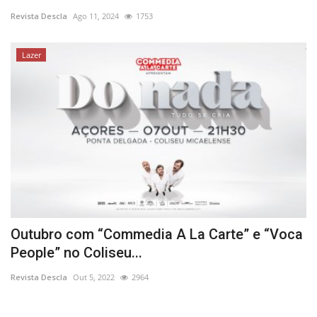
Revista Descla
Ago 11, 2024
1753
Estatuto Editorial
Lazer
Saúde
Ficha técnica
Cultura
Lazer
Ambiente
Outubro com “Commedia A La Carte” e “Voca
People” no Coliseu...
Revista Descla
Out 5, 2022
2964