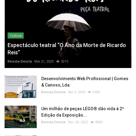
Cultura
Espectáculo teatral “O Ano da Morte de Ricardo
Reis”
Revista Descla
Mai 21, 2025
3215
Desenvolvimento Web Profissional | Gomes
& Canoso, Lda.
Revista Descla
Abr 9, 2024
6305
Um milhão de peças LEGO® dão vida à 2ª
Edição da Exposição...
Revista Descla
Nov 20, 2023
8583