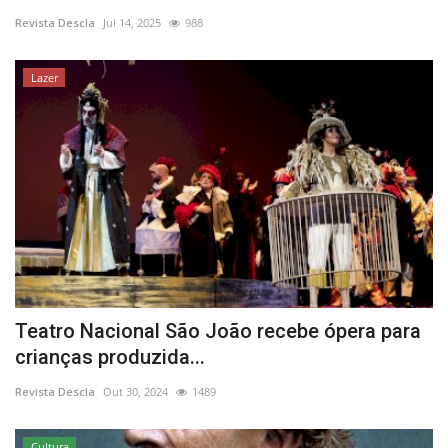
Revista Descla
Jul 14, 2025
988
Estatuto Editorial
Lazer
Saúde
Ficha técnica
Cultura
Lazer
Ambiente
Teatro Nacional São João recebe ópera para
crianças produzida...
Revista Descla
Out 30, 2024
1489
Cultura