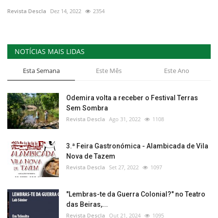
Revista Descla
Dez 14, 2022
2354
Estatuto Editorial
Saúde
NOTÍCIAS MAIS LIDAS
Ficha técnica
Esta Semana
Este Mês
Este Ano
Cultura
Odemira volta a receber o Festival Terras
Sem Sombra
Lazer
Revista Descla
Ago 31, 2022
1108
Ambiente
3.ª Feira Gastronómica - Alambicada de Vila
Nova de Tazem
Revista Descla
Set 27, 2022
1097
"Lembras-te da Guerra Colonial?" no Teatro
das Beiras,...
Revista Descla
Out 21, 2024
1095