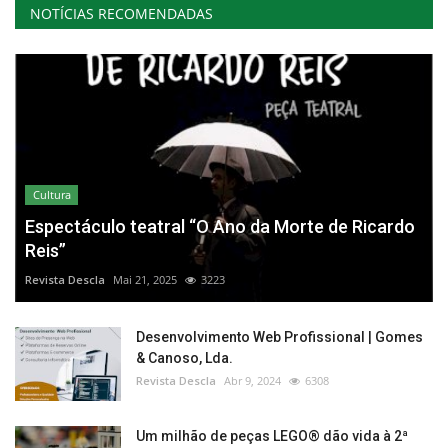
NOTÍCIAS RECOMENDADAS
Cultura
Espectáculo teatral “O Ano da Morte de Ricardo
Reis”
Revista Descla
Mai 21, 2025
3223
Desenvolvimento Web Profissional | Gomes
& Canoso, Lda.
Revista Descla
Abr 9, 2024
6308
Um milhão de peças LEGO® dão vida à 2ª