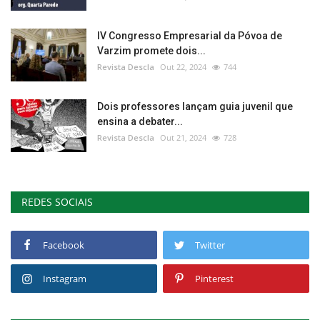
IV Congresso Empresarial da Póvoa de
Varzim promete dois...
Revista Descla
Out 22, 2024
744
Dois professores lançam guia juvenil que
ensina a debater...
Revista Descla
Out 21, 2024
728
REDES SOCIAIS
Facebook
Twitter
Instagram
Pinterest