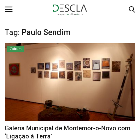
Tag:
Paulo Sendim
Login
Registar
Cultura
Home
...by Descla
Desporto
Contactos
Sobre Nós
Galeria Municipal de Montemor-o-Novo com
Educação
‘Ligação à Terra’