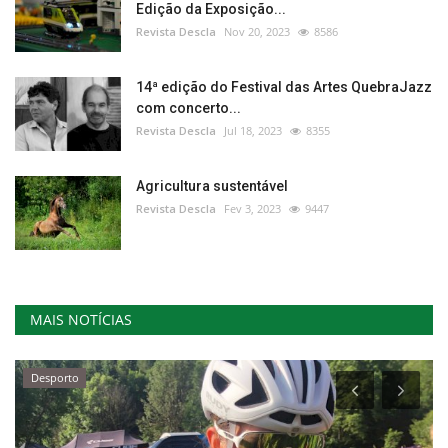
Edição da Exposição...
Revista Descla
Nov 20, 2023
8586
14ª edição do Festival das Artes QuebraJazz
com concerto...
Revista Descla
Jul 18, 2023
8355
Agricultura sustentável
Revista Descla
Fev 3, 2023
9447
MAIS NOTÍCIAS
Desporto