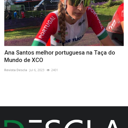
ga
Ana Santos melhor portuguesa na Taça do
C
Mundo de XCO
Re
Revista Descla
Jul 6, 2023
2401