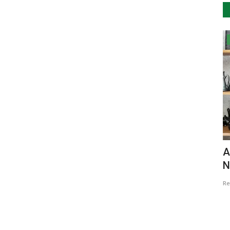
Lazer
a no
Água Formosa recebe evento de
A
Geocaching
N
Revista Descla
Out 8, 2021
3108
Re