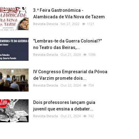
3.ª Feira Gastronómica -
Alambicada de Vila Nova de Tazem
Revista Descla
Set 27, 2022
1121
"Lembras-te da Guerra Colonial?"
no Teatro das Beiras,...
Revista Descla
Out 21, 2024
1096
IV Congresso Empresarial da Póvoa
de Varzim promete dois...
Revista Descla
Out 22, 2024
754
Dois professores lançam guia
juvenil que ensina a debater...
Revista Descla
Out 21, 2024
742