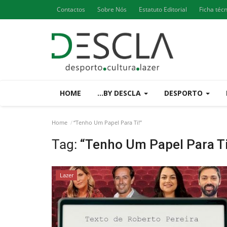
Contactos
Sobre Nós
Estatuto Editorial
Ficha téc
HOME
...BY DESCLA
DESPORTO
Home
“Tenho Um Papel Para Ti!”
Tag:
“Tenho Um Papel Para Ti
Lazer