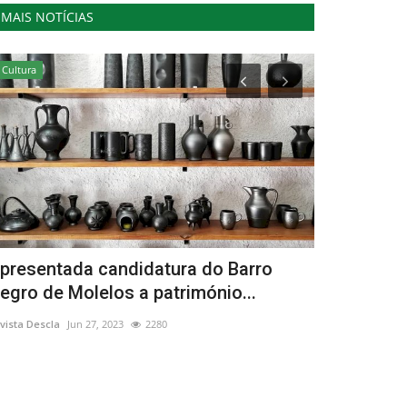
MAIS NOTÍCIAS
Cultura
Cultura
presentada candidatura do Barro
Dia dos C
egro de Molelos a património...
Curso sobre
vista Descla
Jun 27, 2023
2280
Revista Descla
Se