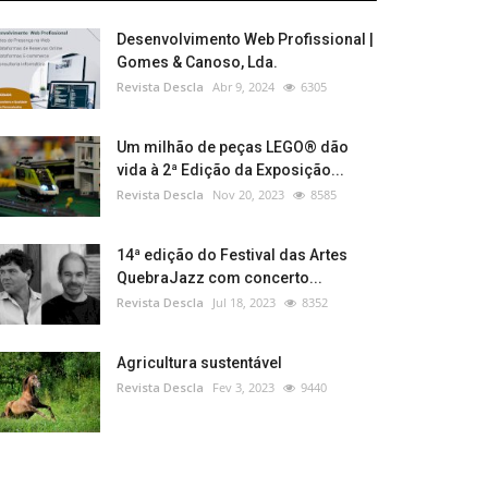
Desenvolvimento Web Profissional |
Gomes & Canoso, Lda.
Revista Descla
Abr 9, 2024
6305
Um milhão de peças LEGO® dão
vida à 2ª Edição da Exposição...
Revista Descla
Nov 20, 2023
8585
14ª edição do Festival das Artes
QuebraJazz com concerto...
Revista Descla
Jul 18, 2023
8352
Agricultura sustentável
Revista Descla
Fev 3, 2023
9440