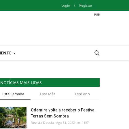
Login
/
Registar
IENTE
NOTÍCIAS MAIS LIDAS
Esta Semana
Este Mês
Este Ano
Odemira volta a receber o Festival
Terras Sem Sombra
Revista Descla
Ago 31, 2022
1137