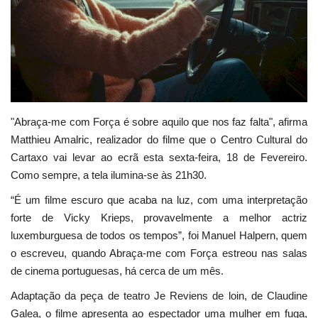
Estatuto Editorial
Saúde
Ficha técnica
"Abraça-me com Força é sobre aquilo que nos faz falta", afirma
Cultura
Matthieu Amalric, realizador do filme que o Centro Cultural do
Cartaxo vai levar ao ecrã esta sexta-feira, 18 de Fevereiro.
Lazer
Como sempre, a tela ilumina-se às 21h30.
“É um filme escuro que acaba na luz, com uma interpretação
Ambiente
forte de Vicky Krieps, provavelmente a melhor actriz
luxemburguesa de todos os tempos”, foi Manuel Halpern, quem
o escreveu, quando Abraça-me com Força estreou nas salas
de cinema portuguesas, há cerca de um mês.
Adaptação da peça de teatro Je Reviens de loin, de Claudine
Galea, o filme apresenta ao espectador uma mulher em fuga,