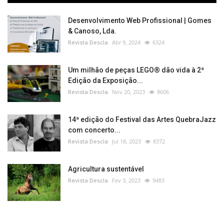
Desenvolvimento Web Profissional | Gomes
& Canoso, Lda.
Revista Descla
Abr 9, 2024
6324
Um milhão de peças LEGO® dão vida à 2ª
Edição da Exposição...
Revista Descla
Nov 20, 2023
8606
14ª edição do Festival das Artes QuebraJazz
com concerto...
Revista Descla
Jul 18, 2023
8372
Agricultura sustentável
Revista Descla
Fev 3, 2023
9483