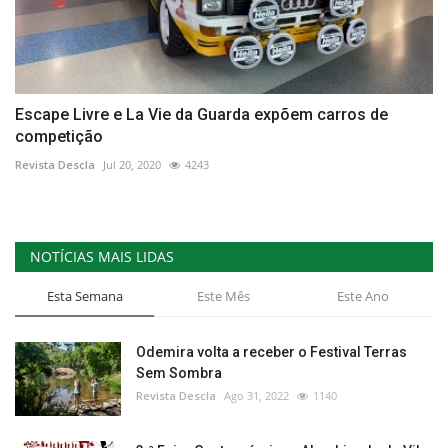
Escape Livre e La Vie da Guarda expõem carros de
competição
Revista Descla
Jul 20, 2020
4243
NOTÍCIAS MAIS LIDAS
Esta Semana
Este Mês
Este Ano
Odemira volta a receber o Festival Terras
Sem Sombra
Revista Descla
Ago 31, 2022
1140