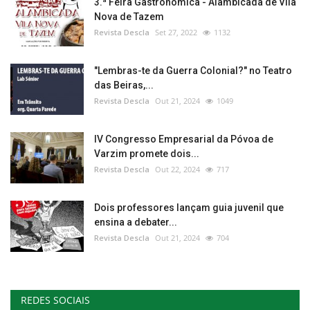
3.ª Feira Gastronómica - Alambicada de Vila
Nova de Tazem
Revista Descla
Set 27, 2022
1132
"Lembras-te da Guerra Colonial?" no Teatro
das Beiras,...
Revista Descla
Out 21, 2024
1049
IV Congresso Empresarial da Póvoa de
Varzim promete dois...
Revista Descla
Out 22, 2024
717
Dois professores lançam guia juvenil que
ensina a debater...
Revista Descla
Out 21, 2024
704
REDES SOCIAIS