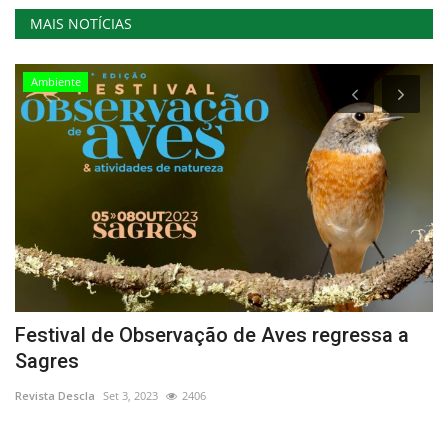
MAIS NOTÍCIAS
Ambiente
Festival de Observação de Aves regressa a
F
Sagres
d
Revista Descla
Set 3, 2023
2406
Re