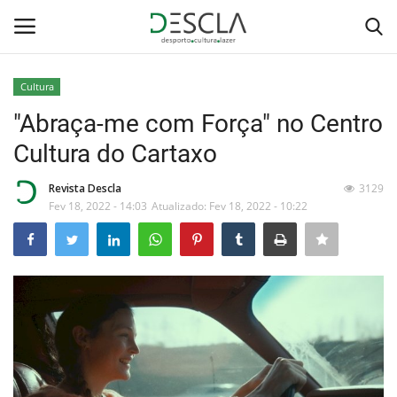
Cultura
Login
Registar
"Abraça-me com Força" no Centro
Cultura do Cartaxo
Home
Revista Descla
3129
...by Descla
Fev 18, 2022 - 14:03
Atualizado: Fev 18, 2022 - 10:22
Desporto
Contactos
Sobre Nós
Educação