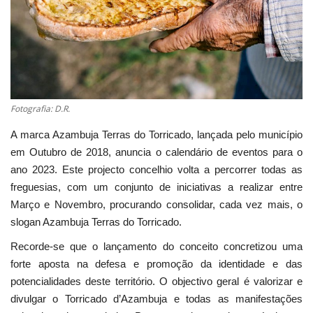
Estatuto Editorial
Saúde
Ficha técnica
Fotografia: D.R.
Cultura
A marca Azambuja Terras do Torricado, lançada pelo município
em Outubro de 2018, anuncia o calendário de eventos para o
Lazer
ano 2023. Este projecto concelhio volta a percorrer todas as
freguesias, com um conjunto de iniciativas a realizar entre
Ambiente
Março e Novembro, procurando consolidar, cada vez mais, o
slogan Azambuja Terras do Torricado.
Recorde-se que o lançamento do conceito concretizou uma
forte aposta na defesa e promoção da identidade e das
potencialidades deste território. O objectivo geral é valorizar e
divulgar o Torricado d’Azambuja e todas as manifestações