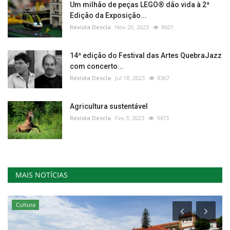
Um milhão de peças LEGO® dão vida à 2ª
Edição da Exposição...
Revista Descla
Nov 20, 2023
8601
14ª edição do Festival das Artes QuebraJazz
com concerto...
Revista Descla
Jul 18, 2023
8367
Agricultura sustentável
Revista Descla
Fev 3, 2023
9473
MAIS NOTÍCIAS
Cultura