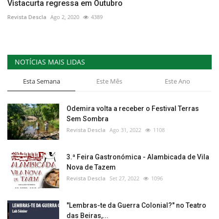
Vistacurta regressa em Outubro
Revista Descla
Ago 2, 2020
4389
NOTÍCIAS MAIS LIDAS
Esta Semana
Este Mês
Este Ano
Odemira volta a receber o Festival Terras
Sem Sombra
Revista Descla
Ago 31, 2022
1108
3.ª Feira Gastronómica - Alambicada de Vila
Nova de Tazem
Revista Descla
Set 27, 2022
1096
"Lembras-te da Guerra Colonial?" no Teatro
das Beiras,...