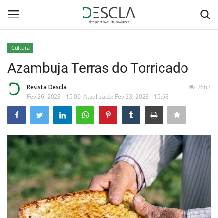
Cultura
Login
Registar
Azambuja Terras do Torricado
Home
Revista Descla
2663
Fev 26, 2023 - 15:00
Atualizado: Fev 23, 2023 - 15:58
...by Descla
Desporto
Contactos
Sobre Nós
Educação