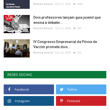
Revista Descla
Out 21, 2024
1066
Dois professores lançam guia juvenil que
ensina a debater...
Revista Descla
Out 21, 2024
720
IV Congresso Empresarial da Póvoa de
Varzim promete dois...
Revista Descla
Out 22, 2024
720
REDES SOCIAIS
Facebook
Twitter
Instagram
Pinterest