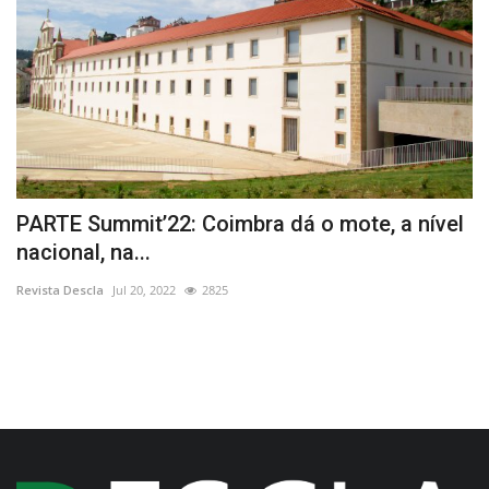
PARTE Summit’22: Coimbra dá o mote, a nível
T
nacional, na...
m
Revista Descla
Jul 20, 2022
2825
Re