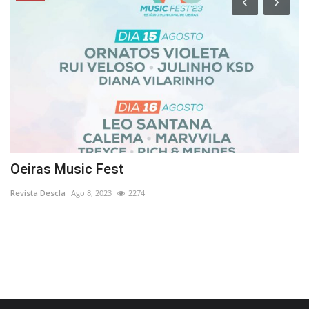
Oeiras Music Fest
G
m
Revista Descla
Ago 8, 2023
2274
Re