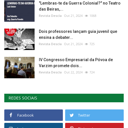
"Lembras-te da Guerra Colonial?" no Teatro
das Beiras,...
Revista Descla
Out 21, 2024
1068
Dois professores lançam guia juvenil que
ensina a debater...
Revista Descla
Out 21, 2024
725
IV Congresso Empresarial da Póvoa de
Varzim promete dois...
Revista Descla
Out 22, 2024
724
REDES SOCIAIS
Facebook
Twitter