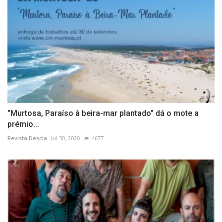
"Murtosa, Paraíso à beira-mar plantado” dá o mote a
prémio...
Revista Descla
Jul 30, 2020
4677