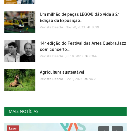
Um milhão de peças LEGO® dão vida à 2ª
Edição da Exposição...
Revista Descla
Nov 20, 2023
8599
14ª edição do Festival das Artes QuebraJazz
com concerto...
Revista Descla
Jul 18, 2023
8364
Agricultura sustentável
Revista Descla
Fev 3, 2023
9468
MAIS NOTÍCIAS
Lazer