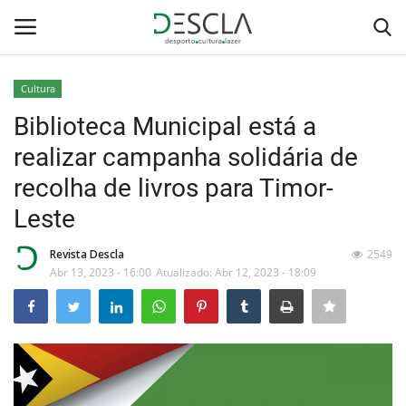
Cultura
Login
Registar
Biblioteca Municipal está a
realizar campanha solidária de
Home
recolha de livros para Timor-
...by Descla
Leste
Desporto
Revista Descla
2549
Abr 13, 2023 - 16:00
Atualizado: Abr 12, 2023 - 18:09
Contactos
Sobre Nós
Educação