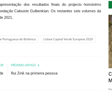
presentação dos resultados finais do projecto homónimo
dação Calouste Gulbenkian. Os restantes seis volumes da
de 2021.
Cultura
e Portuguesa de Botânica
Lisboa Capital Verde Europeia 2020
OR
PRÓXIMO ARTIGO
de
Rui Zink na primeira pessoa
acolhe
Vendas Novas vive a alegria dos
C
..
Santos Populares de 9 de...
M
Revista Descla
Jun 14, 2023
2408
Re