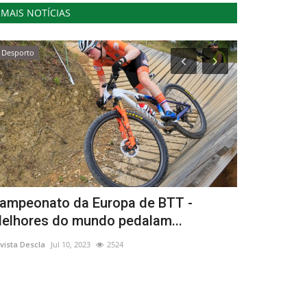
MAIS NOTÍCIAS
Desporto
Cultura
ampeonato da Europa de BTT -
Igreja de 
elhores do mundo pedalam...
de Natal “J
vista Descla
Jul 10, 2023
2524
Revista Descla
De