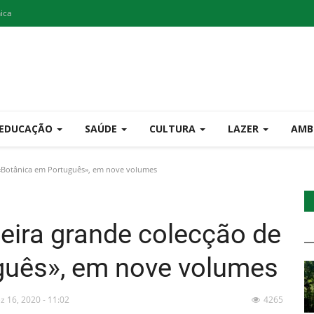
nica
EDUCAÇÃO
SAÚDE
CULTURA
LAZER
AMB
«Botânica em Português», em nove volumes
eira grande colecção de
guês», em nove volumes
z 16, 2020 - 11:02
4265