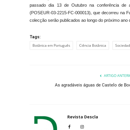
passado dia 13 de Outubro na conferência de a
(POSEUR-03-2215-FC-000013), que decorreu na Fun
colecção serão publicados ao longo do próximo ano 
Cultura
Tags:
Botânica em Português
Ciência Botânica
Sociedad
ARTIGO ANTERI
As agradáveis águas de Castelo de Bo
Fundação Eugénio de Almeida 
exposição de fotografia contra.
Revista Descla
Jul 10, 2021
3170
Revista Descla