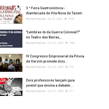
3.ª Feira Gastronómica -
Alambicada de Vila Nova de Tazem
Revista Descla
Set 27, 2022
1094
"Lembras-te da Guerra Colonial?"
no Teatro das Beiras,...
Revista Descla
Out 21, 2024
1065
IV Congresso Empresarial da Póvoa
de Varzim promete dois...
Revista Descla
Out 22, 2024
716
Dois professores lançam guia
juvenil que ensina a debater...
Revista Descla
Out 21, 2024
711