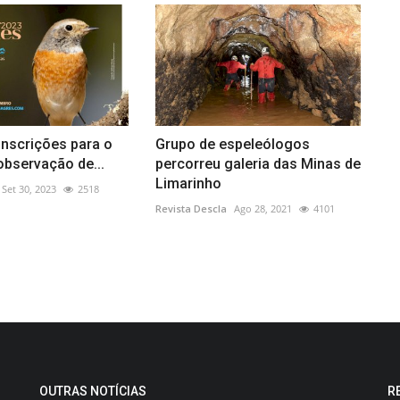
inscrições para o
Grupo de espeleólogos
 observação de...
percorreu galeria das Minas de
Limarinho
Set 30, 2023
2518
Revista Descla
Ago 28, 2021
4101
OUTRAS NOTÍCIAS
R