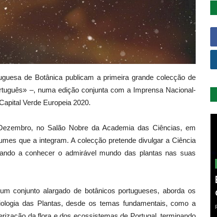
uguesa de Botânica publicam a primeira grande colecção de
rtuguês» –, numa edição conjunta com a Imprensa Nacional-
Capital Verde Europeia 2020.
e Dezembro, no Salão Nobre da Academia das Ciências, em
umes que a integram. A colecção pretende divulgar a Ciência
dando a conhecer o admirável mundo das plantas nas suas
 um conjunto alargado de botânicos portugueses, aborda os
iologia das Plantas, desde os temas fundamentais, como a
terização da flora e dos ecossistemas de Portugal, terminando