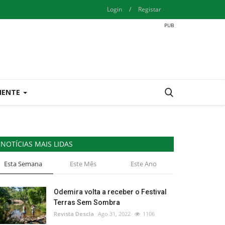
Login
/
Registar
IENTE
NOTÍCIAS MAIS LIDAS
Esta Semana
Este Mês
Este Ano
Odemira volta a receber o Festival
Terras Sem Sombra
Revista Descla
Ago 31, 2022
1106