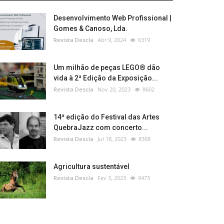
Desenvolvimento Web Profissional |
Gomes & Canoso, Lda.
Revista Descla
Abr 9, 2024
6319
Um milhão de peças LEGO® dão
vida à 2ª Edição da Exposição...
Revista Descla
Nov 20, 2023
8602
14ª edição do Festival das Artes
QuebraJazz com concerto...
Revista Descla
Jul 18, 2023
8368
Agricultura sustentável
Revista Descla
Fev 3, 2023
9473