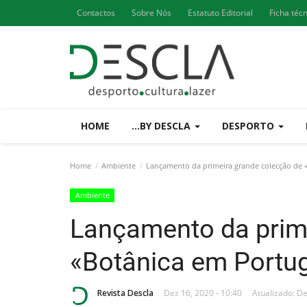
Contactos
Sobre Nós
Estatuto Editorial
Ficha téc
HOME
...BY DESCLA
DESPORTO
Home
Ambiente
Lançamento da primeira grande colecção de 
Ambiente
Lançamento da prim
«Botânica em Portu
Revista Descla
Dez 16, 2020 - 10:40
Atualizado: De