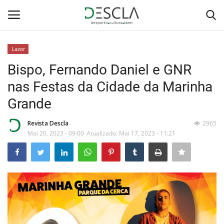
Lazer
Login
Registar
Bispo, Fernando Daniel e GNR
nas Festas da Cidade da Marinha
Home
Grande
...by Descla
Revista Descla
2965
Mai 20, 2023 - 09:00
Atualizado: Mai 17, 2023 - 11:21
Desporto
Contactos
Sobre Nós
Educação