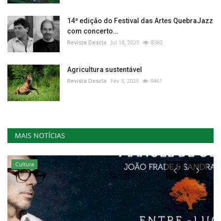
14ª edição do Festival das Artes QuebraJazz
com concerto...
Revista Descla
Jul 18, 2023
8362
Agricultura sustentável
Revista Descla
Fev 3, 2023
9461
MAIS NOTÍCIAS
Cultura