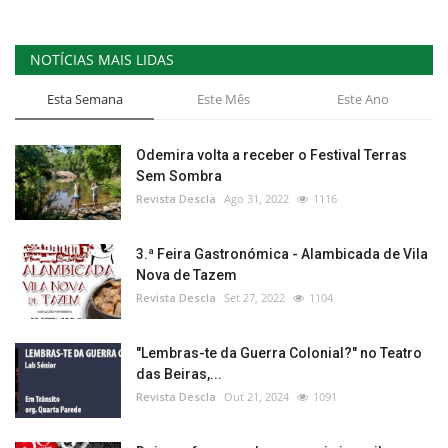
NOTÍCIAS MAIS LIDAS
Esta Semana
Este Mês
Este Ano
Odemira volta a receber o Festival Terras
Sem Sombra
Revista Descla
Ago 31, 2022
1116
3.ª Feira Gastronómica - Alambicada de Vila
Nova de Tazem
Revista Descla
Set 27, 2022
1104
"Lembras-te da Guerra Colonial?" no Teatro
das Beiras,...
Revista Descla
Out 21, 2024
1091