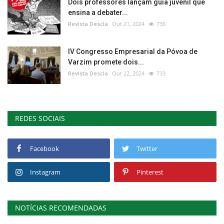
Dois professores lançam guia juvenil que
ensina a debater...
Revista Descla
Out 21, 2024
736
IV Congresso Empresarial da Póvoa de
Varzim promete dois...
Revista Descla
Out 22, 2024
733
REDES SOCIAIS
Facebook
Twitter
Instagram
Pinterest
NOTÍCIAS RECOMENDADAS