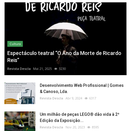
Cultura
Espectáculo teatral “O Ano da Morte de Ricardo
Reis”
Revista Descla
Mai 21, 2025
3230
Desenvolvimento Web Profissional | Gomes
& Canoso, Lda.
Revista Descla
Abr 9, 2024
6317
Um milhão de peças LEGO® dão vida à 2ª
Edição da Exposição...
Revista Descla
Nov 20, 2023
8595