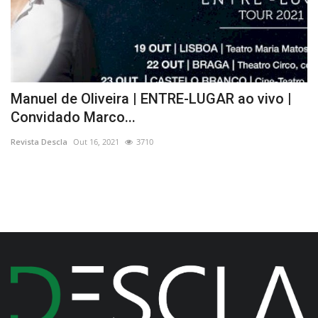
Manuel de Oliveira | ENTRE-LUGAR ao vivo |
W
Convidado Marco...
J
Revista Descla
Out 16, 2021
3710
Re