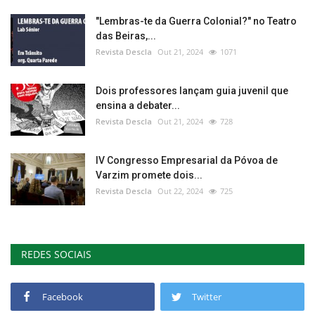
"Lembras-te da Guerra Colonial?" no Teatro
das Beiras,...
Revista Descla
Out 21, 2024
1071
Dois professores lançam guia juvenil que
ensina a debater...
Revista Descla
Out 21, 2024
728
IV Congresso Empresarial da Póvoa de
Varzim promete dois...
Revista Descla
Out 22, 2024
725
REDES SOCIAIS
Facebook
Twitter