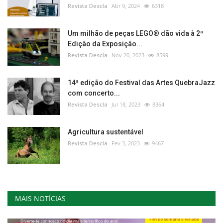
Revista Descla
Abr 9, 2024
6318
Um milhão de peças LEGO® dão vida à 2ª
Edição da Exposição...
Revista Descla
Nov 20, 2023
8599
14ª edição do Festival das Artes QuebraJazz
com concerto...
Revista Descla
Jul 18, 2023
8364
Agricultura sustentável
Revista Descla
Fev 3, 2023
9467
MAIS NOTÍCIAS