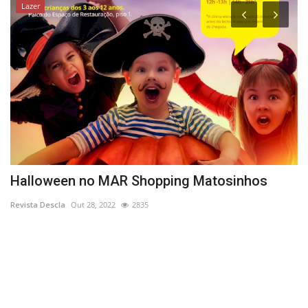
Lazer
os
Halloween no MAR Shopping Matosinhos
N
a
Revista Descla
Out 28, 2022
2835
Re