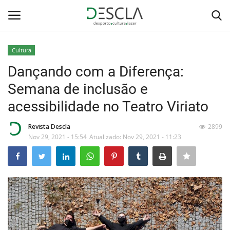
Cultura
Login
Registar
Dançando com a Diferença:
Semana de inclusão e
Home
acessibilidade no Teatro Viriato
...by Descla
Revista Descla
2899
Nov 29, 2021 - 15:54
Atualizado: Nov 29, 2021 - 11:23
Desporto
Contactos
Sobre Nós
Educação