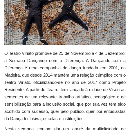
Estatuto Editorial
Saúde
Ficha técnica
O Teatro Viriato promove de 29 de Novembro a 4 de Dezembro,
Cultura
a Semana Dançando com a Diferença. A Dançando com a
Diferença é uma companhia de dança fundada em 2001, na
Lazer
Madeira, que desde 2014 mantém uma relação cúmplice com o
Teatro Viriato, oficializando-se no ano de 2017 como Projeto
Ambiente
Residente. A partir do Teatro, tem lançado à cidade de Viseu as
sementes de um relevante trabalho artístico, pedagógico e de
sensibilização para a inclusão social, que por sua vez tem sido
acolhido com sucesso, quer pelo público, quer por entusiastas
da Dança Inclusiva, escolas e instituições.
Nesta semana, contam dar um lamiré da multiplicidade de