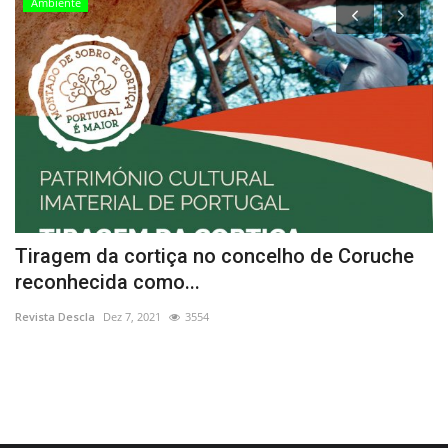
Ambiente
Tiragem da cortiça no concelho de Coruche
F
reconhecida como...
V
Revista Descla
Dez 7, 2021
3554
Re