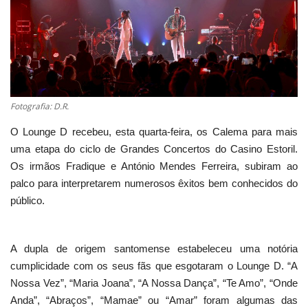
Estatuto Editorial
Saúde
Ficha técnica
Fotografia: D.R.
Cultura
O Lounge D recebeu, esta quarta-feira, os Calema para mais
uma etapa do ciclo de Grandes Concertos do Casino Estoril.
Lazer
Os irmãos Fradique e António Mendes Ferreira, subiram ao
palco para interpretarem numerosos êxitos bem conhecidos do
Ambiente
público.
A dupla de origem santomense estabeleceu uma notória
cumplicidade com os seus fãs que esgotaram o Lounge D. “A
Nossa Vez”, “Maria Joana”, “A Nossa Dança”, “Te Amo”, “Onde
Anda”, “Abraços”, “Mamae” ou “Amar” foram algumas das