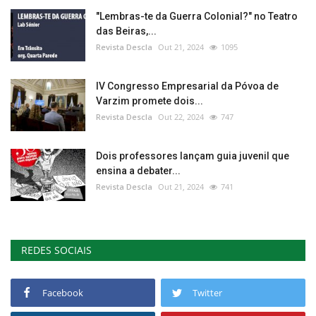
"Lembras-te da Guerra Colonial?" no Teatro
das Beiras,...
Revista Descla
Out 21, 2024
1095
IV Congresso Empresarial da Póvoa de
Varzim promete dois...
Revista Descla
Out 22, 2024
747
Dois professores lançam guia juvenil que
ensina a debater...
Revista Descla
Out 21, 2024
741
REDES SOCIAIS
Facebook
Twitter