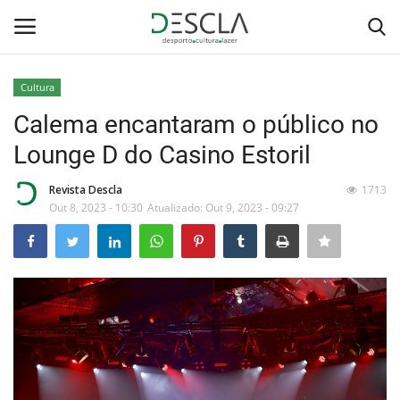
Cultura
Login
Registar
Calema encantaram o público no
Lounge D do Casino Estoril
Home
Revista Descla
1713
...by Descla
Out 8, 2023 - 10:30
Atualizado: Out 9, 2023 - 09:27
Desporto
Contactos
Sobre Nós
Educação