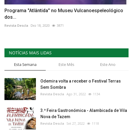
Programa "Atlântida" no Museu Vulcanoespeleológico
dos...
Revista Descla
Dez 18, 2020
3871
NOTÍCIAS MAIS LIDAS
Esta Semana
Este Mês
Este Ano
Odemira volta a receber o Festival Terras
Sem Sombra
Revista Descla
Ago 31, 2022
1134
3.ª Feira Gastronómica - Alambicada de Vila
Nova de Tazem
Revista Descla
Set 27, 2022
1118