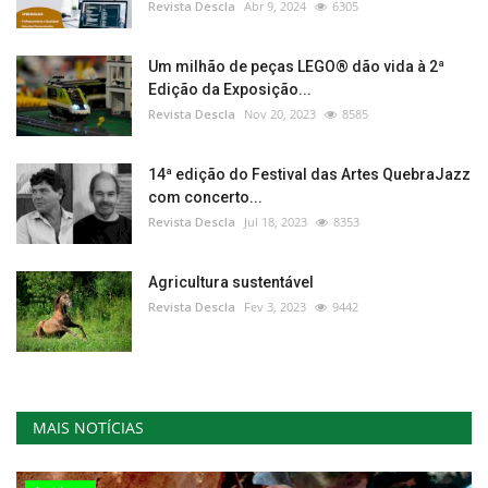
Revista Descla
Abr 9, 2024
6305
Um milhão de peças LEGO® dão vida à 2ª
Edição da Exposição...
Revista Descla
Nov 20, 2023
8585
14ª edição do Festival das Artes QuebraJazz
com concerto...
Revista Descla
Jul 18, 2023
8353
Agricultura sustentável
Revista Descla
Fev 3, 2023
9442
MAIS NOTÍCIAS