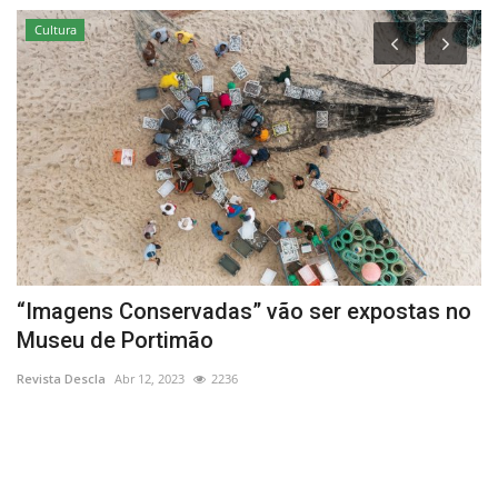
Cultura
“Imagens Conservadas” vão ser expostas no
P
Museu de Portimão
G
Revista Descla
Abr 12, 2023
2236
Re