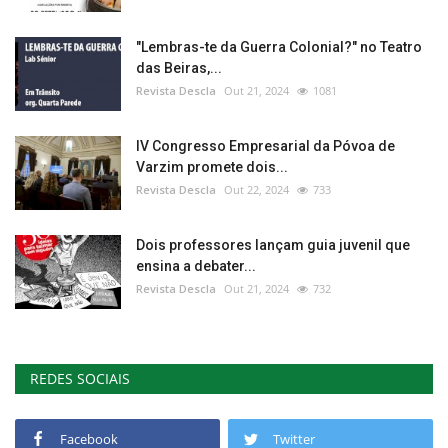
"Lembras-te da Guerra Colonial?" no Teatro
das Beiras,...
Revista Descla
Out 21, 2024
1081
IV Congresso Empresarial da Póvoa de
Varzim promete dois...
Revista Descla
Out 22, 2024
733
Dois professores lançam guia juvenil que
ensina a debater...
Revista Descla
Out 21, 2024
732
REDES SOCIAIS
Facebook
Twitter