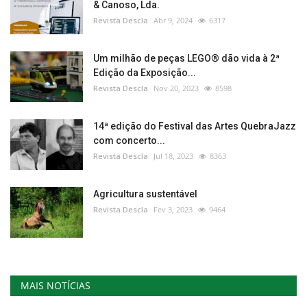
& Canoso, Lda.
Revista Descla
Abr 9, 2024
6317
Um milhão de peças LEGO® dão vida à 2ª
Edição da Exposição...
Revista Descla
Nov 20, 2023
8598
14ª edição do Festival das Artes QuebraJazz
com concerto...
Revista Descla
Jul 18, 2023
8363
Agricultura sustentável
Revista Descla
Fev 3, 2023
9464
MAIS NOTÍCIAS