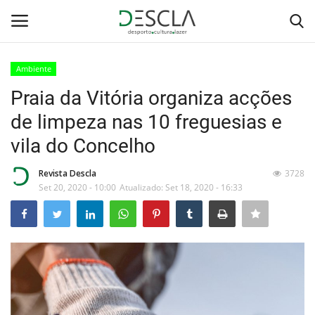
Ambiente
Login
Registar
Praia da Vitória organiza acções
de limpeza nas 10 freguesias e
Home
vila do Concelho
...by Descla
Revista Descla
3728
Set 20, 2020 - 10:00
Atualizado: Set 18, 2020 - 16:33
Desporto
Contactos
Sobre Nós
Educação