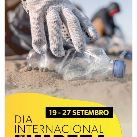
Estatuto Editorial
Saúde
Ficha técnica
Cultura
Lazer
Ambiente