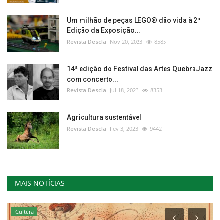
Um milhão de peças LEGO® dão vida à 2ª
Edição da Exposição...
Revista Descla
Nov 20, 2023
8585
14ª edição do Festival das Artes QuebraJazz
com concerto...
Revista Descla
Jul 18, 2023
8353
Agricultura sustentável
Revista Descla
Fev 3, 2023
9442
MAIS NOTÍCIAS
Cultura