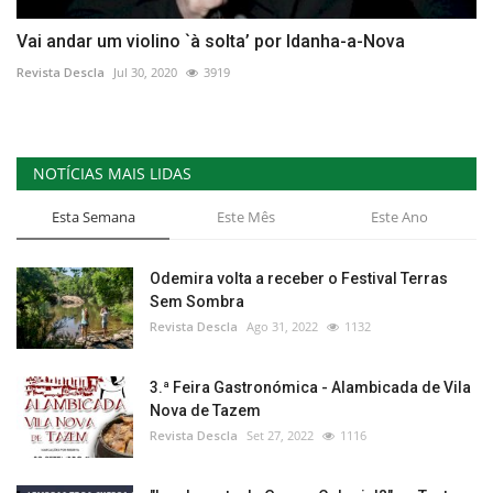
Vai andar um violino `à solta’ por Idanha-a-Nova
Revista Descla
Jul 30, 2020
3919
NOTÍCIAS MAIS LIDAS
Esta Semana
Este Mês
Este Ano
Odemira volta a receber o Festival Terras
Sem Sombra
Revista Descla
Ago 31, 2022
1132
3.ª Feira Gastronómica - Alambicada de Vila
Nova de Tazem
Revista Descla
Set 27, 2022
1116