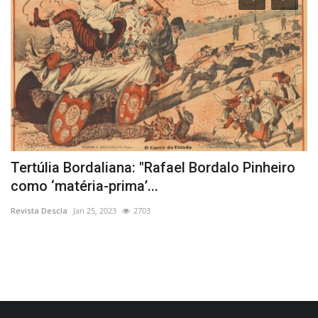
e
Tertúlia Bordaliana: "Rafael Bordalo Pinheiro
P
como ‘matéria-prima’...
P
Revista Descla
Jan 25, 2023
2703
Re