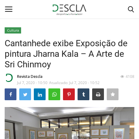
Cultura
Login
Registar
Cantanhede exibe Exposição de
pintura Jharna Kala – A Arte de
Home
Sri Chinmoy
...by Descla
Revista Descla
4108
Jul 7, 2020 - 10:50
Atualizado: Jul 7, 2020 - 10:52
Desporto
Contactos
Sobre Nós
Educação