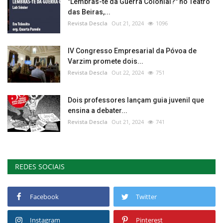
"Lembras-te da Guerra Colonial?" no Teatro
das Beiras,...
Revista Descla
Out 21, 2024
1096
IV Congresso Empresarial da Póvoa de
Varzim promete dois...
Revista Descla
Out 22, 2024
751
Dois professores lançam guia juvenil que
ensina a debater...
Revista Descla
Out 21, 2024
741
REDES SOCIAIS
Facebook
Twitter
Instagram
Pinterest