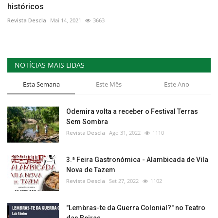
históricos
Revista Descla
Mai 14, 2021
3663
NOTÍCIAS MAIS LIDAS
Esta Semana
Este Mês
Este Ano
Odemira volta a receber o Festival Terras
Sem Sombra
Revista Descla
Ago 31, 2022
1110
3.ª Feira Gastronómica - Alambicada de Vila
Nova de Tazem
Revista Descla
Set 27, 2022
1102
"Lembras-te da Guerra Colonial?" no Teatro
das Beiras,...