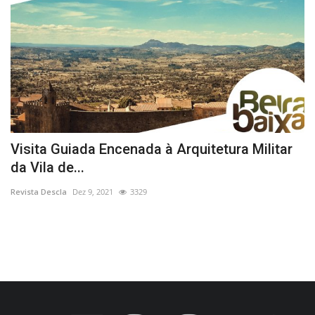
a
Visita Guiada Encenada à Arquitetura Militar
P
da Vila de...
D
Revista Descla
Dez 9, 2021
3329
Re