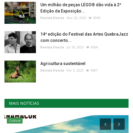
Um milhão de peças LEGO® dão vida à 2ª
Edição da Exposição...
Revista Descla
Nov 20, 2023
8599
14ª edição do Festival das Artes QuebraJazz
com concerto...
Revista Descla
Jul 18, 2023
8364
Agricultura sustentável
Revista Descla
Fev 3, 2023
9467
MAIS NOTÍCIAS
Cultura