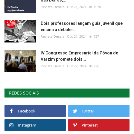
Revista Descla
Out 21, 2024
1070
Dois professores lançam guia juvenil que
ensina a debater...
Revista Descla
Out 21, 2024
727
IV Congresso Empresarial da Póvoa de
Varzim promete dois...
Revista Descla
Out 22, 2024
726
REDES SOCIAIS
Facebook
Twitter
Instagram
Pinterest