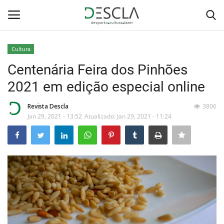
Cultura
Login
Registar
Centenária Feira dos Pinhões
2021 em edição especial online
Home
Revista Descla
3806
...by Descla
Jan 29, 2021 - 13:52
Atualizado: Jan 29, 2021 - 11:24
Desporto
Contactos
Sobre Nós
Educação