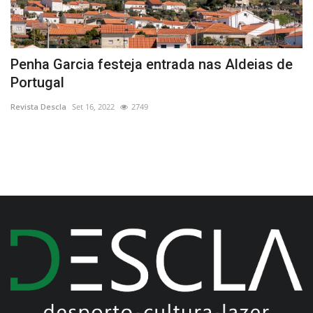
Penha Garcia festeja entrada nas Aldeias de
J
Portugal
1
Revista Descla
Set 16, 2022
2749
Re