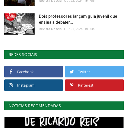
Revista Descla
Out 22, 2024
755
Dois professores lançam guia juvenil que
ensina a debater...
Revista Descla
Out 21, 2024
744
REDES SOCIAIS
Facebook
Twitter
Instagram
Pinterest
NOTÍCIAS RECOMENDADAS