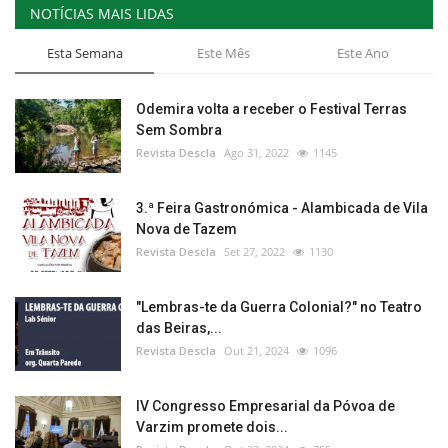
NOTÍCIAS MAIS LIDAS
Esta Semana
Este Mês
Este Ano
Odemira volta a receber o Festival Terras
Sem Sombra
Revista Descla
Ago 31, 2022
1145
3.ª Feira Gastronómica - Alambicada de Vila
Nova de Tazem
Revista Descla
Set 27, 2022
1130
"Lembras-te da Guerra Colonial?" no Teatro
das Beiras,...
Revista Descla
Out 21, 2024
1096
IV Congresso Empresarial da Póvoa de
Varzim promete dois...