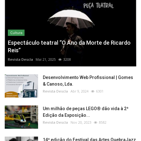
Cultura
Espectáculo teatral “O Ano da Morte de Ricardo
Reis”
Revista Descla
Mai 21, 2025
3208
Desenvolvimento Web Profissional | Gomes
& Canoso, Lda.
Revista Descla
Abr 9, 2024
6301
Um milhão de peças LEGO® dão vida à 2ª
Edição da Exposição...
Revista Descla
Nov 20, 2023
8582
14ª edição do Festival das Artes QuebraJazz