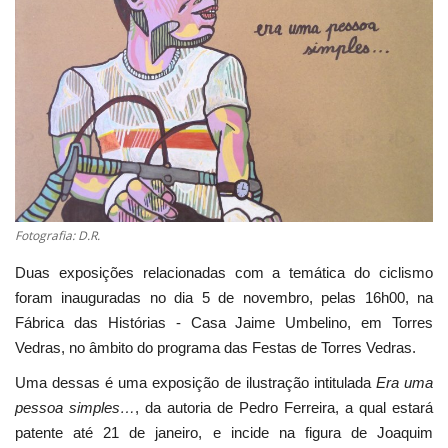
Estatuto Editorial
Saúde
Ficha técnica
Cultura
Fotografia: D.R.
Lazer
Duas exposições relacionadas com a temática do ciclismo
Ambiente
foram inauguradas no dia 5 de novembro, pelas 16h00, na
Fábrica das Histórias - Casa Jaime Umbelino, em Torres
Vedras, no âmbito do programa das Festas de Torres Vedras.
Uma dessas é uma exposição de ilustração intitulada
Era uma
pessoa simples…
, da autoria de Pedro Ferreira, a qual estará
patente até 21 de janeiro, e incide na figura de Joaquim