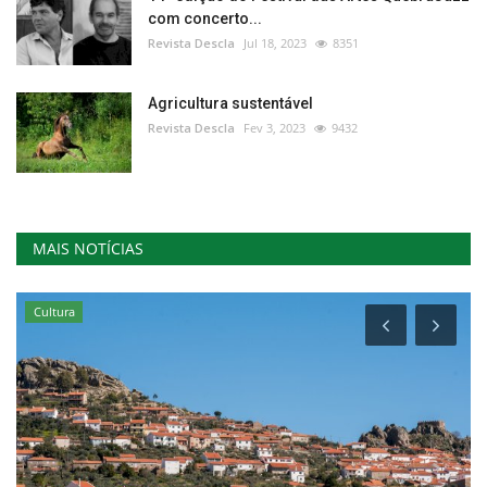
com concerto...
Revista Descla
Jul 18, 2023
8351
Agricultura sustentável
Revista Descla
Fev 3, 2023
9432
MAIS NOTÍCIAS
Cultura