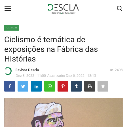
Cultura
Login
Registar
Ciclismo é temática de
exposições na Fábrica das
Home
Histórias
...by Descla
Revista Descla
2498
Dez 8, 2022 - 11:00
Atualizado: Dez 6, 2022 - 18:13
Desporto
Contactos
Sobre Nós
Educação