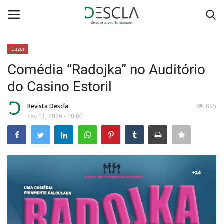
Lazer
Login
Registar
Comédia “Radojka” no Auditório
do Casino Estoril
Home
Revista Descla
895
...by Descla
Fev 11, 2026 - 10:00
Desporto
Contactos
Sobre Nós
Educação