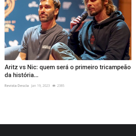
Aritz vs Nic: quem será o primeiro tricampeão
2
da história...
T
Revista Descla
Jan 19, 2023
2385
Re