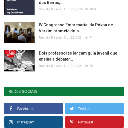
das Beiras,...
Revista Descla
Out 21, 2024
1061
IV Congresso Empresarial da Póvoa de
Varzim promete dois...
Revista Descla
Out 22, 2024
714
Dois professores lançam guia juvenil que
ensina a debater...
Revista Descla
Out 21, 2024
701
REDES SOCIAIS
Facebook
Twitter
Instagram
Pinterest