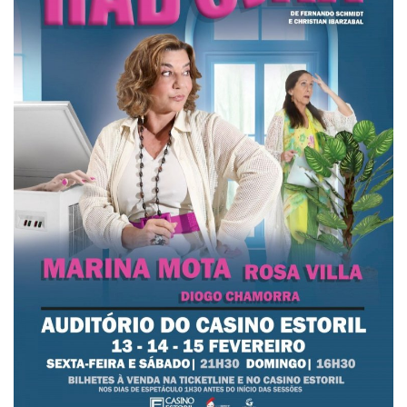
Estatuto Editorial
Saúde
Ficha técnica
Cultura
Lazer
Ambiente