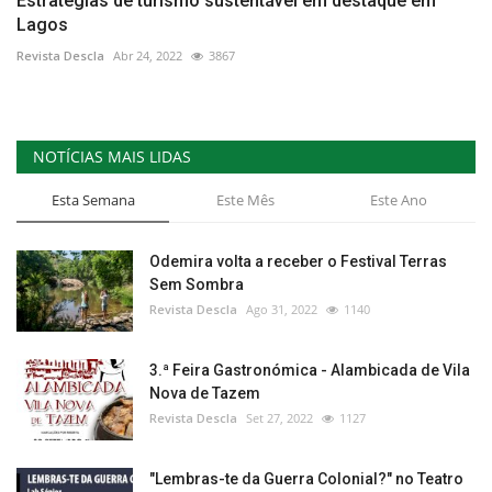
Estratégias de turismo sustentável em destaque em
Lagos
Revista Descla
Abr 24, 2022
3867
NOTÍCIAS MAIS LIDAS
Esta Semana
Este Mês
Este Ano
Odemira volta a receber o Festival Terras
Sem Sombra
Revista Descla
Ago 31, 2022
1140
3.ª Feira Gastronómica - Alambicada de Vila
Nova de Tazem
Revista Descla
Set 27, 2022
1127
"Lembras-te da Guerra Colonial?" no Teatro