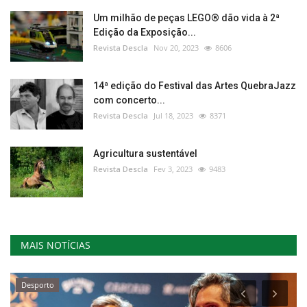
Um milhão de peças LEGO® dão vida à 2ª
Edição da Exposição...
Revista Descla
Nov 20, 2023
8606
14ª edição do Festival das Artes QuebraJazz
com concerto...
Revista Descla
Jul 18, 2023
8371
Agricultura sustentável
Revista Descla
Fev 3, 2023
9483
MAIS NOTÍCIAS
Desporto