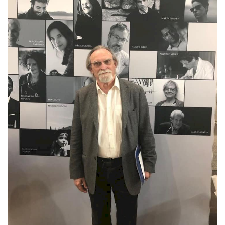
Estatuto Editorial
Saúde
Ficha técnica
Cultura
Lazer
Ambiente