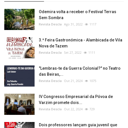
Odemira volta a receber o Festival Terras
Sem Sombra
Revista Descla
Ago 31, 2022
1117
3.ª Feira Gastronómica - Alambicada de Vila
Nova de Tazem
Revista Descla
Set 27, 2022
1111
"Lembras-te da Guerra Colonial?" no Teatro
das Beiras,...
Revista Descla
Out 21, 2024
1075
IV Congresso Empresarial da Póvoa de
Varzim promete dois...
Revista Descla
Out 22, 2024
729
Dois professores lançam guia juvenil que