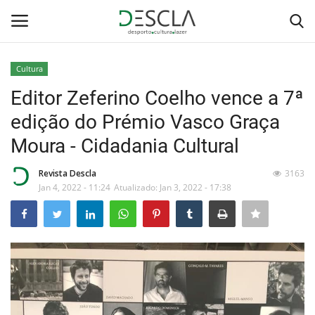
Cultura
Login
Registar
Editor Zeferino Coelho vence a 7ª
edição do Prémio Vasco Graça
Home
Moura - Cidadania Cultural
...by Descla
Revista Descla
3163
Jan 4, 2022 - 11:24
Atualizado: Jan 3, 2022 - 17:38
Desporto
Contactos
Sobre Nós
Educação