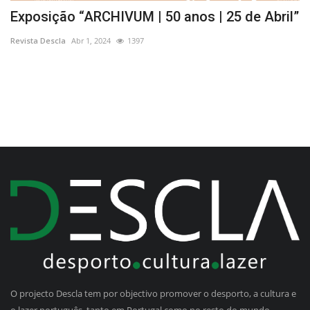
Exposição “ARCHIVUM | 50 anos | 25 de Abril”
O
c
Revista Descla
Abr 1, 2024
1397
Re
O projecto Descla tem por objectivo promover o desporto, a cultura e