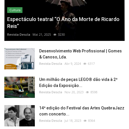
Cultura
Espectáculo teatral “O Ano da Morte de Ricardo
Reis”
Revista Descla
Mai 21, 2025
3230
Desenvolvimento Web Profissional | Gomes
& Canoso, Lda.
Revista Descla
Abr 9, 2024
6317
Um milhão de peças LEGO® dão vida à 2ª
Edição da Exposição...
Revista Descla
Nov 20, 2023
8598
14ª edição do Festival das Artes QuebraJazz
com concerto...
Revista Descla
Jul 18, 2023
8364