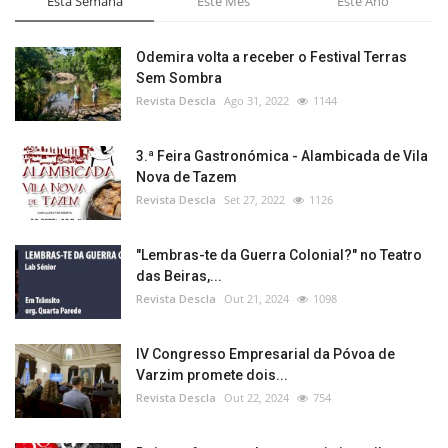
Esta Semana
Este Mês
Este Ano
Odemira volta a receber o Festival Terras
Sem Sombra
Revista Descla
Ago 31, 2022
1144
3.ª Feira Gastronómica - Alambicada de Vila
Nova de Tazem
Revista Descla
Set 27, 2022
1126
"Lembras-te da Guerra Colonial?" no Teatro
das Beiras,...
Revista Descla
Out 21, 2024
1098
IV Congresso Empresarial da Póvoa de
Varzim promete dois...
Revista Descla
Out 22, 2024
754