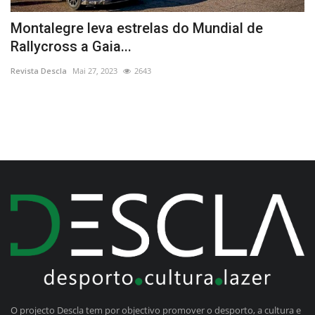
Montalegre leva estrelas do Mundial de
A
Rallycross a Gaia...
E
Revista Descla
Mai 27, 2023
2643
Re
O projecto Descla tem por objectivo promover o desporto, a cultura e