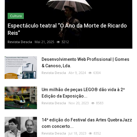
Cultura
Espectáculo teatral “O Ano da Morte de Ricardo
Reis”
Revista Descla
Mai 21, 2025
3212
Desenvolvimento Web Profissional | Gomes
& Canoso, Lda.
Revista Descla
Abr 9, 2024
6304
Um milhão de peças LEGO® dão vida à 2ª
Edição da Exposição...
Revista Descla
Nov 20, 2023
8583
14ª edição do Festival das Artes QuebraJazz
com concerto...
Revista Descla
Jul 18, 2023
8352