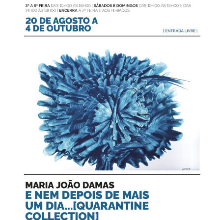
Estatuto Editorial
Saúde
Ficha técnica
Cultura
Lazer
Ambiente