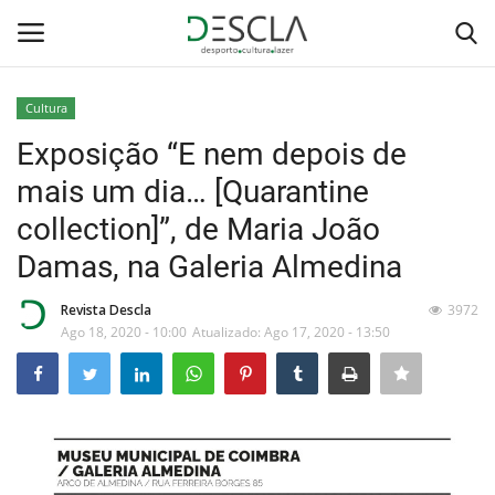
Cultura
Login
Registar
Exposição “E nem depois de
mais um dia… [Quarantine
Home
collection]”, de Maria João
...by Descla
Damas, na Galeria Almedina
Desporto
Revista Descla
3972
Ago 18, 2020 - 10:00
Atualizado: Ago 17, 2020 - 13:50
Contactos
Sobre Nós
Educação