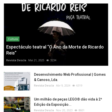
Cultura
Espectáculo teatral “O Ano da Morte de Ricardo
Reis”
Revista Descla
Mai 21, 2025
3234
Desenvolvimento Web Profissional | Gomes
& Canoso, Lda.
Revista Descla
Abr 9, 2024
6319
Um milhão de peças LEGO® dão vida à 2ª
Edição da Exposição...
Revista Descla
Nov 20, 2023
8601