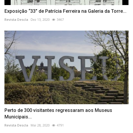
Exposição “33” de Patrícia Ferreira na Galeria da Torre...
Revista Descla
Dez 13, 2020
3467
Perto de 300 visitantes regressaram aos Museus
Municipais...
Revista Descla
Mai 28, 2020
4791