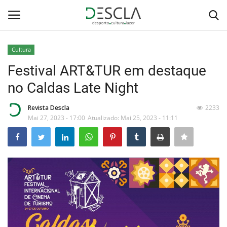
Cultura
Login
Registar
Festival ART&TUR em destaque
no Caldas Late Night
Home
Revista Descla
2233
...by Descla
Mai 27, 2023 - 17:00
Atualizado: Mai 25, 2023 - 11:11
Desporto
Contactos
Sobre Nós
Educação