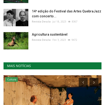
14ª edição do Festival das Artes QuebraJazz
com concerto...
Revista Descla
Jul 18, 2023
8367
Agricultura sustentável
Revista Descla
Fev 3, 2023
9472
MAIS NOTÍCIAS
Cultura