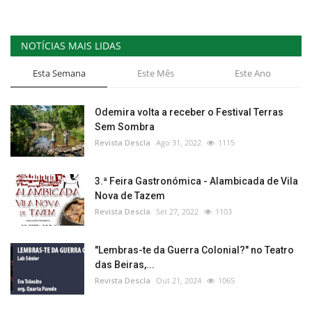
NOTÍCIAS MAIS LIDAS
Esta Semana
Este Mês
Este Ano
Odemira volta a receber o Festival Terras
Sem Sombra
Revista Descla
Ago 31, 2022
1115
3.ª Feira Gastronómica - Alambicada de Vila
Nova de Tazem
Revista Descla
Set 27, 2022
1103
"Lembras-te da Guerra Colonial?" no Teatro
das Beiras,...
Revista Descla
Out 21, 2024
1065