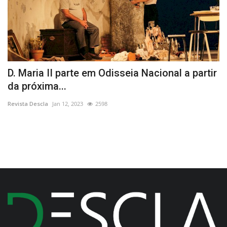
D. Maria II parte em Odisseia Nacional a partir
Q
da próxima...
e
Revista Descla
Jan 12, 2023
2598
Re