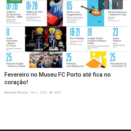
Cultura
Fevereiro no Museu FC Porto até fica no
M
coração!
n
Revista Descla
Fev 1, 2023
2647
Re