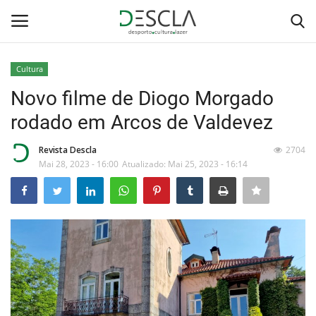
Cultura
Login
Registar
Novo filme de Diogo Morgado
rodado em Arcos de Valdevez
Home
Revista Descla
2704
...by Descla
Mai 28, 2023 - 16:00
Atualizado: Mai 25, 2023 - 16:14
Desporto
Contactos
Sobre Nós
Educação