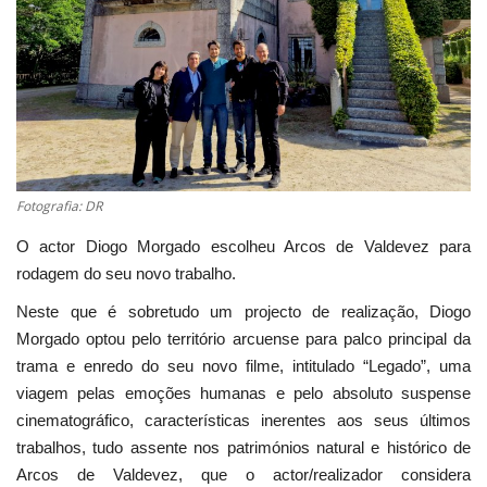
Estatuto Editorial
Saúde
Ficha técnica
Cultura
Fotografia: DR
O actor Diogo Morgado escolheu Arcos de Valdevez para
Lazer
rodagem do seu novo trabalho.
Neste que é sobretudo um projecto de realização, Diogo
Ambiente
Morgado optou pelo território arcuense para palco principal da
trama e enredo do seu novo filme, intitulado “Legado”, uma
viagem pelas emoções humanas e pelo absoluto suspense
cinematográfico, características inerentes aos seus últimos
trabalhos, tudo assente nos patrimónios natural e histórico de
Arcos de Valdevez, que o actor/realizador considera