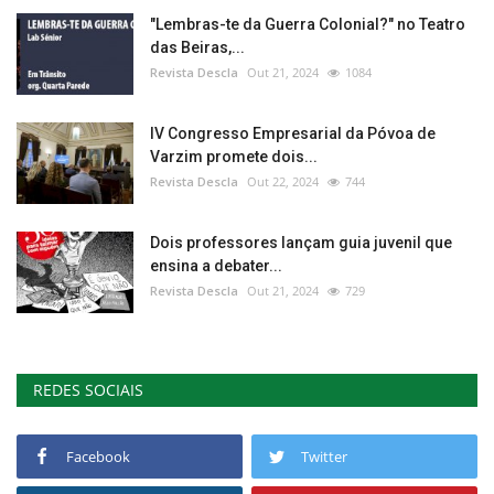
"Lembras-te da Guerra Colonial?" no Teatro
das Beiras,...
Revista Descla
Out 21, 2024
1084
IV Congresso Empresarial da Póvoa de
Varzim promete dois...
Revista Descla
Out 22, 2024
744
Dois professores lançam guia juvenil que
ensina a debater...
Revista Descla
Out 21, 2024
729
REDES SOCIAIS
Facebook
Twitter