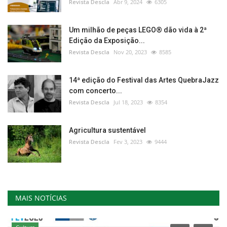
Revista Descla
Abr 9, 2024
6305
Um milhão de peças LEGO® dão vida à 2ª
Edição da Exposição...
Revista Descla
Nov 20, 2023
8585
14ª edição do Festival das Artes QuebraJazz
com concerto...
Revista Descla
Jul 18, 2023
8354
Agricultura sustentável
Revista Descla
Fev 3, 2023
9444
MAIS NOTÍCIAS