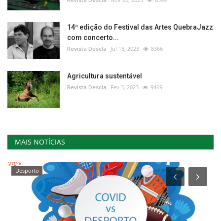
14ª edição do Festival das Artes QuebraJazz
com concerto...
Revista Descla
Jul 18, 2023
8366
Agricultura sustentável
Revista Descla
Fev 3, 2023
9469
MAIS NOTÍCIAS
Desporto