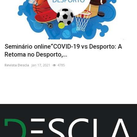
Seminário online“COVID-19 vs Desporto: A
Q
Retoma no Desporto,...
c
Revista Descla
Jan 17, 2021
4785
Re