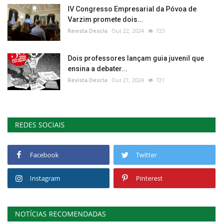
IV Congresso Empresarial da Póvoa de
Varzim promete dois...
Revista Descla
Out 22, 2024
723
Dois professores lançam guia juvenil que
ensina a debater...
Revista Descla
Out 21, 2024
721
REDES SOCIAIS
Facebook
Twitter
Instagram
Pinterest
NOTÍCIAS RECOMENDADAS