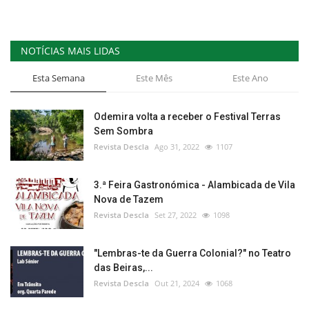
NOTÍCIAS MAIS LIDAS
Esta Semana
Este Mês
Este Ano
Odemira volta a receber o Festival Terras
Sem Sombra
Revista Descla
Ago 31, 2022
1107
3.ª Feira Gastronómica - Alambicada de Vila
Nova de Tazem
Revista Descla
Set 27, 2022
1098
"Lembras-te da Guerra Colonial?" no Teatro
das Beiras,...
Revista Descla
Out 21, 2024
1068