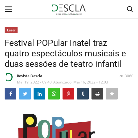
Lazer
Login
Registar
Festival POPular Inatel traz
quatro espectáculos musicais e
Home
duas sessões de teatro infantil
...by Descla
Revista Descla
3060
Mai 19, 2022 - 09:43
Atualizado: Mai 16, 2022 - 12:03
Desporto
Contactos
Sobre Nós
Educação