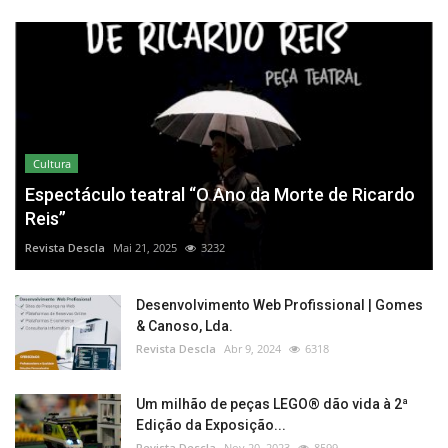
Cultura
Espectáculo teatral “O Ano da Morte de Ricardo
Reis”
Revista Descla
Mai 21, 2025
3232
Desenvolvimento Web Profissional | Gomes
& Canoso, Lda.
Revista Descla
Abr 9, 2024
6318
Um milhão de peças LEGO® dão vida à 2ª
Edição da Exposição...
Revista Descla
Nov 20, 2023
8599