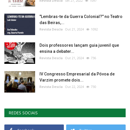
Revista Descla
Set 27, 2022
1097
"Lembras-te da Guerra Colonial?" no Teatro
das Beiras,...
Revista Descla
Out 21, 2024
1092
Dois professores lançam guia juvenil que
ensina a debater...
Revista Descla
Out 21, 2024
736
IV Congresso Empresarial da Póvoa de
Varzim promete dois...
Revista Descla
Out 22, 2024
730
REDES SOCIAIS