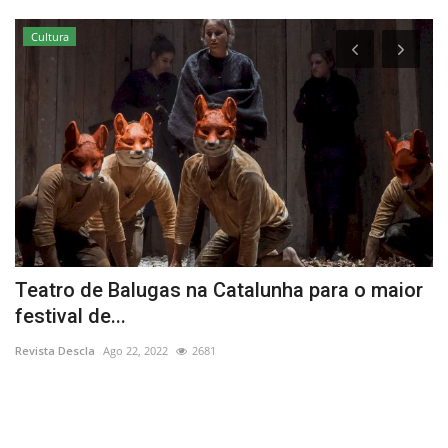
Cultura
o,
Teatro de Balugas na Catalunha para o maior
E
festival de...
P
Revista Descla
Ago 22, 2022
2681
Re