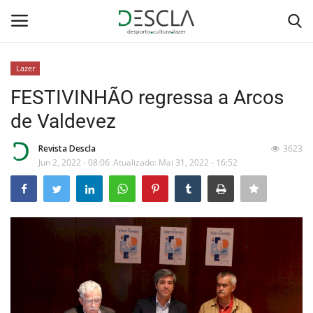
Lazer
Login
Registar
FESTIVINHÃO regressa a Arcos
de Valdevez
Home
Revista Descla
3623
...by Descla
Jun 2, 2022 - 08:06
Atualizado: Mai 31, 2022 - 16:52
Desporto
Contactos
Sobre Nós
Educação