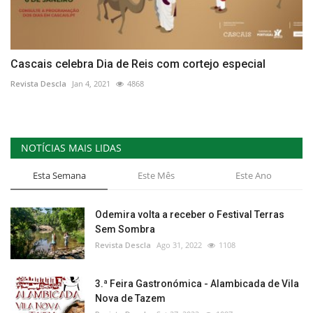
Cascais celebra Dia de Reis com cortejo especial
Revista Descla
Jan 4, 2021
4868
NOTÍCIAS MAIS LIDAS
Esta Semana
Este Mês
Este Ano
Odemira volta a receber o Festival Terras
Sem Sombra
Revista Descla
Ago 31, 2022
1108
3.ª Feira Gastronómica - Alambicada de Vila
Nova de Tazem