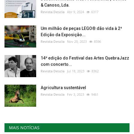
& Canoso, Lda.
Revista Descla
Abr 9, 2024
6317
Um milhão de peças LEGO® dão vida à 2ª
Edição da Exposição...
Revista Descla
Nov 20, 2023
8596
14ª edição do Festival das Artes QuebraJazz
com concerto...
Revista Descla
Jul 18, 2023
8362
Agricultura sustentável
Revista Descla
Fev 3, 2023
9461
MAIS NOTÍCIAS