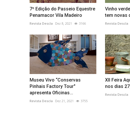
7º Edição do Passeio Equestre
Vinho verde
Penamacor Vila Madeiro
tem novas d
Revista Descla
Dez 8, 2021
3166
Revista Descla
Museu Vivo “Conservas
XII Feira Aq
Pinhais Factory Tour"
nos dias 27,
apresenta Oficinas...
Revista Descla
Revista Descla
Dez 21, 2021
3755