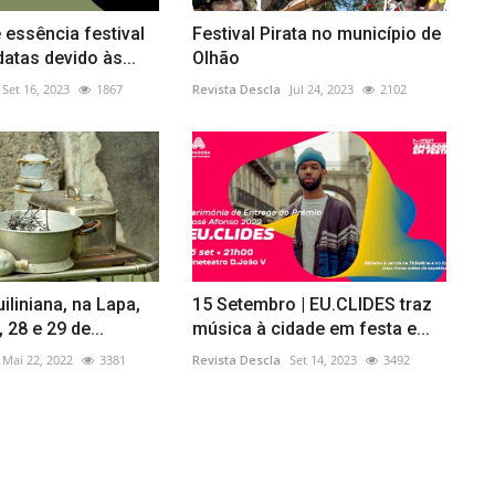
 essência festival
Festival Pirata no município de
atas devido às...
Olhão
Set 16, 2023
1867
Revista Descla
Jul 24, 2023
2102
uiliniana, na Lapa,
15 Setembro | EU.CLIDES traz
 28 e 29 de...
música à cidade em festa e...
Mai 22, 2022
3381
Revista Descla
Set 14, 2023
3492