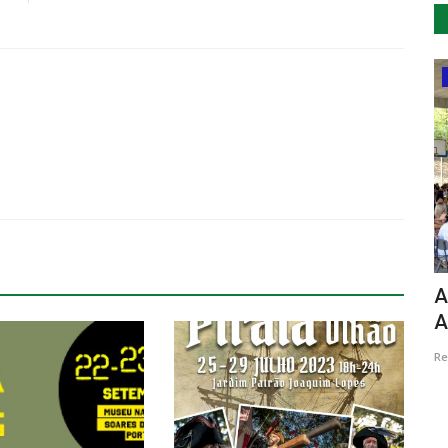
Ambiente
 de
Montemor-o-Velho intensifica combate
A
às plantas invasoras...
A
Revista Descla
Jun 8, 2022
3705
Re