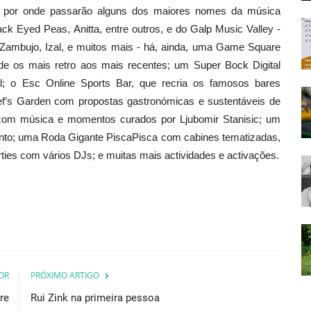
o por onde passarão alguns dos maiores nomes da música
k Eyed Peas, Anitta, entre outros, e do Galp Music Valley -
ambujo, Izal, e muitos mais - há, ainda, uma Game Square
de os mais retro aos mais recentes; um Super Bock Digital
; o Esc Online Sports Bar, que recria os famosos bares
hef’s Garden com propostas gastronómicas e sustentáveis de
com música e momentos curados por Ljubomir Stanisic; um
cinto; uma Roda Gigante PiscaPisca com cabines tematizadas,
ties com vários DJs; e muitas mais actividades e activações.
OR
PRÓXIMO ARTIGO
ere
Rui Zink na primeira pessoa