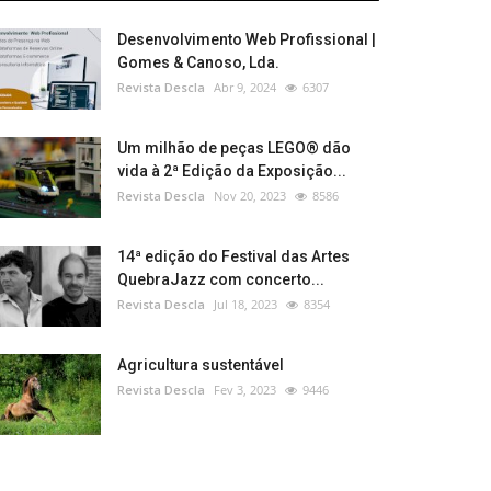
Desenvolvimento Web Profissional |
Gomes & Canoso, Lda.
Revista Descla
Abr 9, 2024
6307
Um milhão de peças LEGO® dão
vida à 2ª Edição da Exposição...
Revista Descla
Nov 20, 2023
8586
14ª edição do Festival das Artes
QuebraJazz com concerto...
Revista Descla
Jul 18, 2023
8354
Agricultura sustentável
Revista Descla
Fev 3, 2023
9446