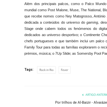
Além dos principais palcos, como o Palco Mund
mundial como Post Malone, Muse, The National, Blac
que recebe nomes como Ney Matogrosso, António Z
dedicada a conteúdos do universo do
gaming
, des
Stage onde cabem todos os fenómenos do digital
dedicados ao universo desportivo; o Continente C
chefs portugueses e que também inclui um palco 
Family Tour para todas as famílias explorarem o re
prémios, música; o 7Up Slide; as Somersby Pool Par
Tags:
Rock in Rio
Fever
ARTIGO ANTERI
Por trilhos de Al-Baizir - Alvaiáz