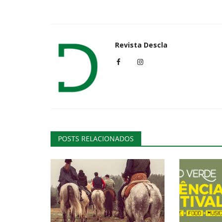
Cultura
Revista Descla
POSTS RELACIONADOS
Fuga para o Egipto no Figurado
Estremoz
Revista Descla
Dez 6, 2022
2516