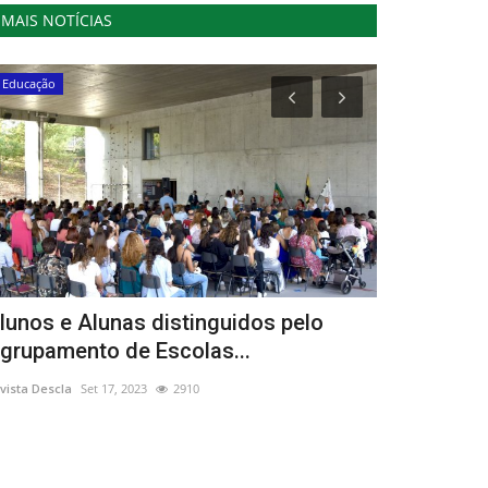
MAIS NOTÍCIAS
Educação
Cultura
lunos e Alunas distinguidos pelo
Feira do L
grupamento de Escolas...
centralidad
vista Descla
Set 17, 2023
2910
Revista Descla
Ju