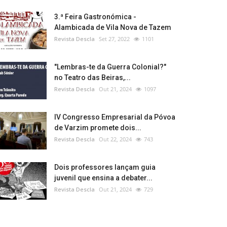
3.ª Feira Gastronómica -
Alambicada de Vila Nova de Tazem
Revista Descla
Set 27, 2022
1101
"Lembras-te da Guerra Colonial?"
no Teatro das Beiras,...
Revista Descla
Out 21, 2024
1097
IV Congresso Empresarial da Póvoa
de Varzim promete dois...
Revista Descla
Out 22, 2024
743
Dois professores lançam guia
juvenil que ensina a debater...
Revista Descla
Out 21, 2024
729