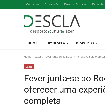
Contactos
Sobre Nós
Estatuto Editorial
Ficha téc
HOME
...BY DESCLA
DESPORTO
Home
Lazer
Fever junta-se ao Rock in Rio Lisboa para oferec
Lazer
Fever junta-se ao Ro
oferecer uma experi
completa