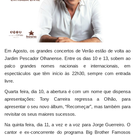
Estatuto Editorial
Saúde
Ficha técnica
Em Agosto, os grandes concertos de Verão estão de volta ao
Cultura
Jardim Pescador Olhanense. Entre os dias 10 e 13, sobem ao
palco grandes nomes nacionais e internacionais, em
Lazer
espectáculos que têm início às 22h30, sempre com entrada
livre.
Ambiente
Quarta feira, dia 10, a abertura é com um nome que dispensa
apresentações: Tony Carreira regressa a Olhão, para
apresentar o seu novo álbum, “Recomeçar”, mas também para
revisitar os seus maiores sucessos.
Na quinta feira, dia 11, a vez e a voz para Jorge Guerreiro. O
cantor e ex-concorrente do programa Big Brother Famosos