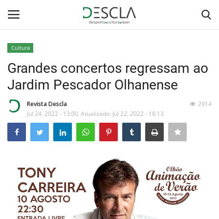
Cultura
Login
Registar
Grandes concertos regressam ao
Jardim Pescador Olhanense
Home
Revista Descla
2914
...by Descla
Jul 24, 2022 - 13:00
Atualizado: Jul 22, 2022 - 18:13
Desporto
Contactos
Sobre Nós
Educação