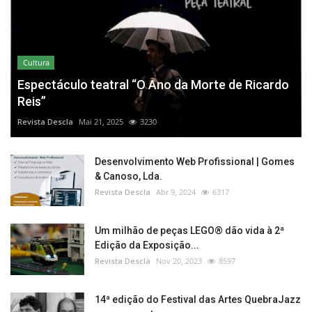
Cultura
Espectáculo teatral “O Ano da Morte de Ricardo
Reis”
Revista Descla
Mai 21, 2025
3230
Desenvolvimento Web Profissional | Gomes
& Canoso, Lda.
Revista Descla
Abr 9, 2024
6317
Um milhão de peças LEGO® dão vida à 2ª
Edição da Exposição...
Revista Descla
Nov 20, 2023
8597
14ª edição do Festival das Artes QuebraJazz