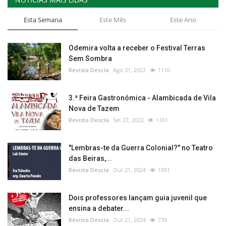
Esta Semana
Este Mês
Este Ano
Odemira volta a receber o Festival Terras
Sem Sombra
Revista Descla
Ago 31, 2022
1110
3.ª Feira Gastronómica - Alambicada de Vila
Nova de Tazem
Revista Descla
Set 27, 2022
1101
"Lembras-te da Guerra Colonial?" no Teatro
das Beiras,...
Revista Descla
Out 21, 2024
1091
Dois professores lançam guia juvenil que
ensina a debater...
Revista Descla
Out 21, 2024
739