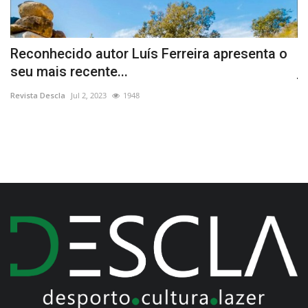
a
Reconhecido autor Luís Ferreira apresenta o
M
seu mais recente...
j
Revista Descla
Jul 2, 2023
1948
Re