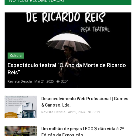
NOTÍCIAS RECOMENDADAS
Cultura
Espectáculo teatral “O Ano da Morte de Ricardo
Reis”
Revista Descla
Mai 21, 2025
3234
Desenvolvimento Web Profissional | Gomes
& Canoso, Lda.
Revista Descla
Abr 9, 2024
6319
Um milhão de peças LEGO® dão vida à 2ª
Edição da Exposição...