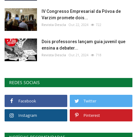
IV Congresso Empresarial da Póvoa de
Varzim promete dois...
Revista Descla
Out 22, 2024
722
Dois professores lançam guia juvenil que
ensina a debater...
Revista Descla
Out 21, 2024
718
REDES SOCIAIS
Facebook
Twitter
Instagram
Pinterest