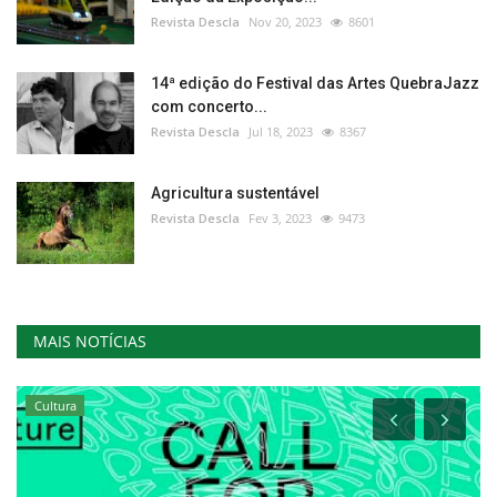
Revista Descla
Nov 20, 2023
8601
14ª edição do Festival das Artes QuebraJazz
com concerto...
Revista Descla
Jul 18, 2023
8367
Agricultura sustentável
Revista Descla
Fev 3, 2023
9473
MAIS NOTÍCIAS
Cultura