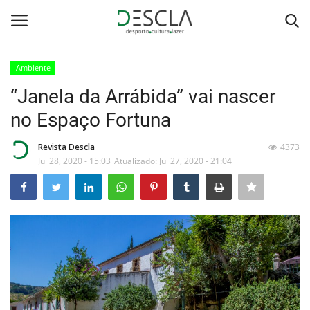
Ambiente
Login
Registar
“Janela da Arrábida” vai nascer
no Espaço Fortuna
Home
Revista Descla
4373
...by Descla
Jul 28, 2020 - 15:03
Atualizado: Jul 27, 2020 - 21:04
Desporto
Contactos
Sobre Nós
Educação