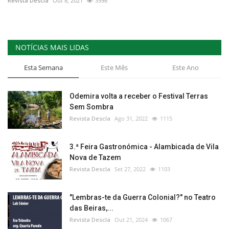
Revista Descla
Out 8, 2021
3598
NOTÍCIAS MAIS LIDAS
Esta Semana
Este Mês
Este Ano
Odemira volta a receber o Festival Terras
Sem Sombra
Revista Descla
Ago 31, 2022
1115
3.ª Feira Gastronómica - Alambicada de Vila
Nova de Tazem
Revista Descla
Set 27, 2022
1103
"Lembras-te da Guerra Colonial?" no Teatro
das Beiras,...
Revista Descla
Out 21, 2024
1067