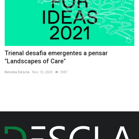
Trienal desafia emergentes a pensar
C
"Landscapes of Care"
a
Revista Descla
Nov 19, 2020
3387
Re