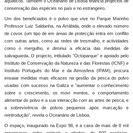
aquáticos. Também o Oceanário de Lisboa financia projectos de
conservação das espécies no país e no estrangeiro.
Um dos beneficiados é o polvo que vive no Parque Marinho
Professor Luiz Saldanha, na Arrábida, onde o elevado número
de covos (um tipo de em áreas de protecção entra em conflito
com outras artes, como as redes de tresmalho, e actividades
como o mergulho, e diminui a eficácia das medidas de
salvaguarda. O projecto, intitulado "Octoparque" e apoiado pelo
Instituto de Conservação da Natureza e das Florestas (ICNF) e
Instituto Português do Mar e da Atmosfera (IPAM), procura
ensaiar medidas mais eficazes na gestão da pesca do polvo
usadas com sucesso na Galiza e "aumentar o conhecimento
sobre o crescimento, os movi­ mentos, o comportamento
alimentar do polvo e a sua interacção com as artes de pesca, e
a sobrevivência de polvos pequenos após marcação e
reintrodução", revela o Oceanário de Lisboa.
O espaço, inaugurado na Expo 98, é a casa de mais de 8 mil
organismos, entre animais e plantas, de 500 espécies.