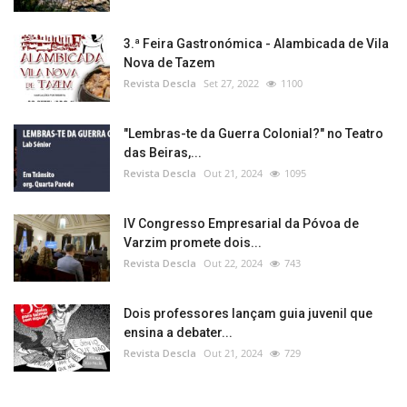
3.ª Feira Gastronómica - Alambicada de Vila
Nova de Tazem
Revista Descla
Set 27, 2022
1100
"Lembras-te da Guerra Colonial?" no Teatro
das Beiras,...
Revista Descla
Out 21, 2024
1095
IV Congresso Empresarial da Póvoa de
Varzim promete dois...
Revista Descla
Out 22, 2024
743
Dois professores lançam guia juvenil que
ensina a debater...
Revista Descla
Out 21, 2024
729