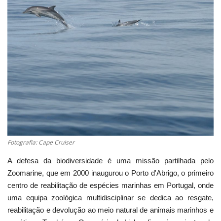
Estatuto Editorial
Saúde
Ficha técnica
Cultura
Lazer
Ambiente
Fotografia: Cape Cruiser
A defesa da biodiversidade é uma missão partilhada pelo
Zoomarine, que em 2000 inaugurou o Porto d'Abrigo, o primeiro
centro de reabilitação de espécies marinhas em Portugal, onde
uma equipa zoológica multidisciplinar se dedica ao resgate,
reabilitação e devolução ao meio natural de animais marinhos e