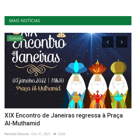
MAIS NOTÍCIAS
Cultura
XIX Encontro de Janeiras regressa à Praça
F
Al-Muthamid
l
Revista Descla
Dez 31, 2021
3226
Re