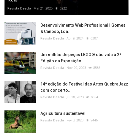
Revista Descla
Mai 21, 2025
3222
Desenvolvimento Web Profissional | Gomes
& Canoso, Lda.
Revista Descla
Abr 9, 2024
6307
Um milhão de peças LEGO® dão vida à 2ª
Edição da Exposição...
Revista Descla
Nov 20, 2023
8586
14ª edição do Festival das Artes QuebraJazz
com concerto...
Revista Descla
Jul 18, 2023
8354
Agricultura sustentável
Revista Descla
Fev 3, 2023
9446